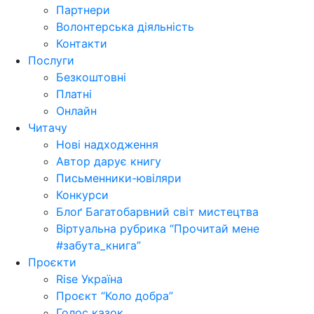
Партнери
Волонтерська діяльність
Контакти
Послуги
Безкоштовні
Платні
Онлайн
Читачу
Нові надходження
Автор дарує книгу
Письменники-ювіляри
Конкурси
Блоґ Багатобарвний світ мистецтва
Віртуальна рубрика “Прочитай мене
#забута_книга”
Проєкти
Rise Україна
Проєкт “Коло добра”
Голос казок