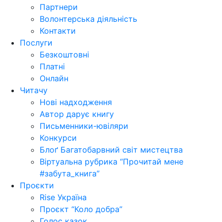
Партнери
Волонтерська діяльність
Контакти
Послуги
Безкоштовні
Платні
Онлайн
Читачу
Нові надходження
Автор дарує книгу
Письменники-ювіляри
Конкурси
Блоґ Багатобарвний світ мистецтва
Віртуальна рубрика “Прочитай мене
#забута_книга”
Проєкти
Rise Україна
Проєкт “Коло добра”
Голос казок