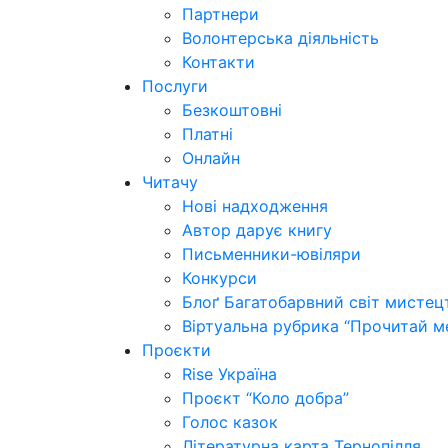
Партнери
Волонтерська діяльність
Контакти
Послуги
Безкоштовні
Платні
Онлайн
Читачу
Нові надходження
Автор дарує книгу
Письменники-ювіляри
Конкурси
Блоґ Багатобарвний світ мистец
Віртуальна рубрика “Прочитай м
Проєкти
Rise Україна
Проєкт “Коло добра”
Голос казок
Літературна карта Тернопілля