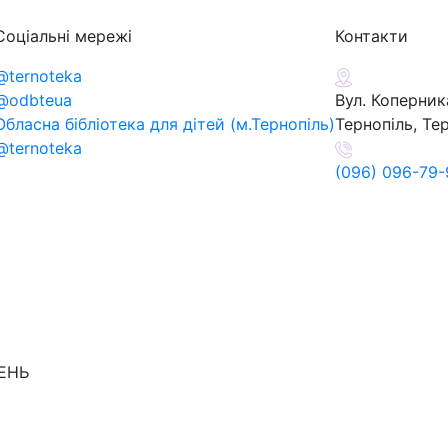
Соціальні мережі
Контакти
@ternoteka
@odbteua
Вул. Коперника
Обласна бібліотека для дітей (м.Тернопіль)
Тернопіль, Те
@ternoteka
(096) 096-79-
ДЕНЬ