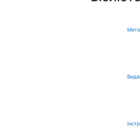
Мето
Вида
Інст