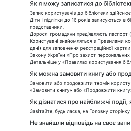
Як я можу записатися до бібліотек
Запис користувачів до бібліотеки здійснює
Діти і підлітки до 16 років записуються в б
представники.
Дорослі громадяни пред’являють паспорт (
Користувачі знайомляться з Правилами кор
дані) для заповнення реєстраційної картк
Закону України «Про захист персональних
Детальніше у «Правилах користування біблі
Як можна замовити книгу або прод
Замовити або продовжити термін користува
«Замовити книгу» або «Продовжити книгу»,
Як дізнатися про найближчі події, я
Завітайте, будь ласка, на Головну сторінк
Не знайшли відповідь на своє зап