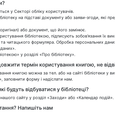
и?
ться у Секторі обліку користувачів.
ібліотеку на підставі документу або заяви-згоди, які пре
оригінал) або документ, що його замінює.
истування бібліотекою, підписують зобов’язання їх вик
и та читацького формуляра. Обробка персональних дани
 даних».
отекою» у розділі «Про бібліотеку».
овжити термін користування книгою, не відв
ння книгою можна за тел. або на сайті бібліотеки у 
 заповнити форму і надіслати нам.
кі будуть відбуватися у бібліотеці?
у нашого сайту у розділ «Заходи» або «Календар подій».
итання? Напишіть нам