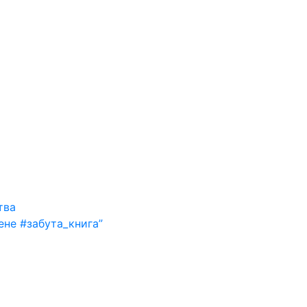
тва
ене #забута_книга”