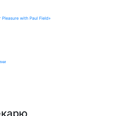
 Pleasure with Paul Field»
ини
екарю