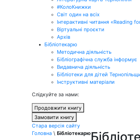
#КолоКнижки
Світ один на всіх
Інтерактивні читання «Reading for
Віртуальні проєкти
Архів
Бібліотекарю
Методична діяльність
Бібліографічна служба інформує
Видавнича діяльність
Бібліотеки для дітей Тернопільщ
Інструктивні матеріали
Cлідкуйте за нами:
Продовжити книгу
Замовити книгу
Стара версія сайту
Бібліот
Головна
\
Бібліотекарю