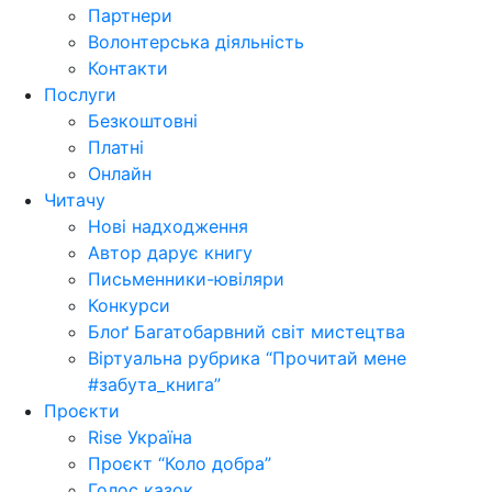
Партнери
Волонтерська діяльність
Контакти
Послуги
Безкоштовні
Платні
Онлайн
Читачу
Нові надходження
Автор дарує книгу
Письменники-ювіляри
Конкурси
Блоґ Багатобарвний світ мистецтва
Віртуальна рубрика “Прочитай мене
#забута_книга”
Проєкти
Rise Україна
Проєкт “Коло добра”
Голос казок