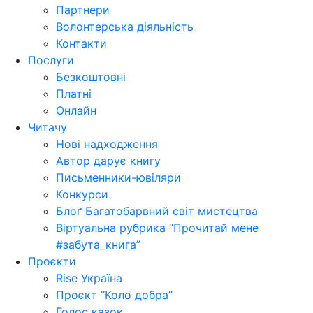
Партнери
Волонтерська діяльність
Контакти
Послуги
Безкоштовні
Платні
Онлайн
Читачу
Нові надходження
Автор дарує книгу
Письменники-ювіляри
Конкурси
Блоґ Багатобарвний світ мистецтва
Віртуальна рубрика “Прочитай мене
#забута_книга”
Проєкти
Rise Україна
Проєкт “Коло добра”
Голос казок