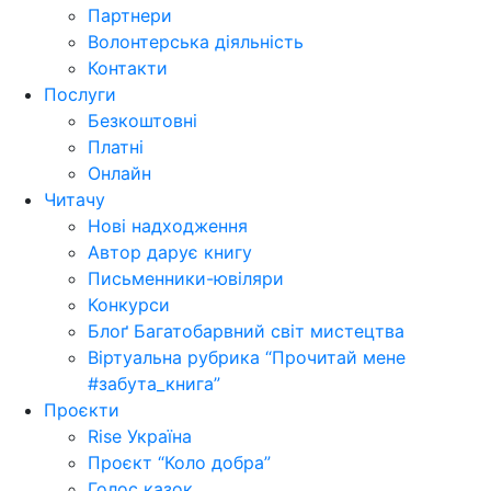
Партнери
Волонтерська діяльність
Контакти
Послуги
Безкоштовні
Платні
Онлайн
Читачу
Нові надходження
Автор дарує книгу
Письменники-ювіляри
Конкурси
Блоґ Багатобарвний світ мистецтва
Віртуальна рубрика “Прочитай мене
#забута_книга”
Проєкти
Rise Україна
Проєкт “Коло добра”
Голос казок