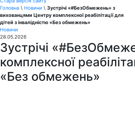
Стара версія сайту
Головна
\
Новини
\
Зустрічі «#БезОбмежень» з
вихованцями Центру комплексної реабілітації для
дітей з інвалідністю «Без обмежень»
Новини
28.05.2026
Зустрічі «#БезОбмеж
комплексної реабілітац
«Без обмежень»