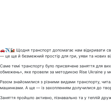
🚗✈️🚂 Щодня транспорт допомагає нам відкривати сві
— це ще й безмежний простір для гри, уяви та нових в
Саме темі транспорту було присвячене заняття для вихо
обмежень», яке провели за методикою Rise Ukraine у 
Разом знайомилися з різними видами транспорту, читал
машинками. А ще — із захопленням долучилися до твор
Заняття пройшло активно, пізнавально та у теплій дру