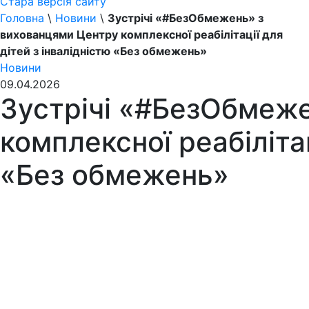
Стара версія сайту
Головна
\
Новини
\
Зустрічі «#БезОбмежень» з
вихованцями Центру комплексної реабілітації для
дітей з інвалідністю «Без обмежень»
Новини
09.04.2026
Зустрічі «#БезОбмеж
комплексної реабілітац
«Без обмежень»