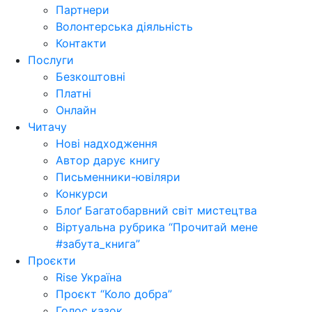
Партнери
Волонтерська діяльність
Контакти
Послуги
Безкоштовні
Платні
Онлайн
Читачу
Нові надходження
Автор дарує книгу
Письменники-ювіляри
Конкурси
Блоґ Багатобарвний світ мистецтва
Віртуальна рубрика “Прочитай мене
#забута_книга”
Проєкти
Rise Україна
Проєкт “Коло добра”
Голос казок