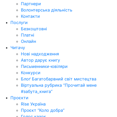
Партнери
Волонтерська діяльність
Контакти
Послуги
Безкоштовні
Платні
Онлайн
Читачу
Нові надходження
Автор дарує книгу
Письменники-ювіляри
Конкурси
Блоґ Багатобарвний світ мистецтва
Віртуальна рубрика “Прочитай мене
#забута_книга”
Проєкти
Rise Україна
Проєкт “Коло добра”
Голос казок