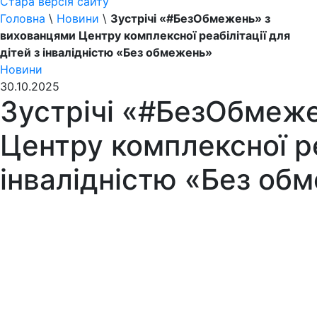
Стара версія сайту
Головна
\
Новини
\
Зустрічі «#БезОбмежень» з
вихованцями Центру комплексної реабілітації для
дітей з інвалідністю «Без обмежень»
Новини
30.10.2025
Зустрічі «#БезОбмеж
Центру комплексної ре
інвалідністю «Без об