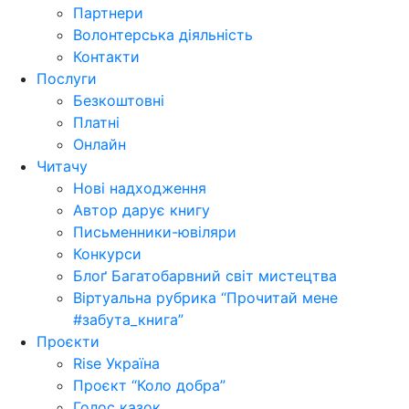
Партнери
Волонтерська діяльність
Контакти
Послуги
Безкоштовні
Платні
Онлайн
Читачу
Нові надходження
Автор дарує книгу
Письменники-ювіляри
Конкурси
Блоґ Багатобарвний світ мистецтва
Віртуальна рубрика “Прочитай мене
#забута_книга”
Проєкти
Rise Україна
Проєкт “Коло добра”
Голос казок