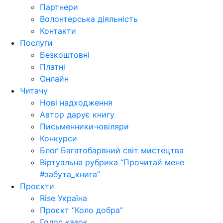
Партнери
Волонтерська діяльність
Контакти
Послуги
Безкоштовні
Платні
Онлайн
Читачу
Нові надходження
Автор дарує книгу
Письменники-ювіляри
Конкурси
Блоґ Багатобарвний світ мистецтва
Віртуальна рубрика “Прочитай мене
#забута_книга”
Проєкти
Rise Україна
Проєкт “Коло добра”
Голос казок