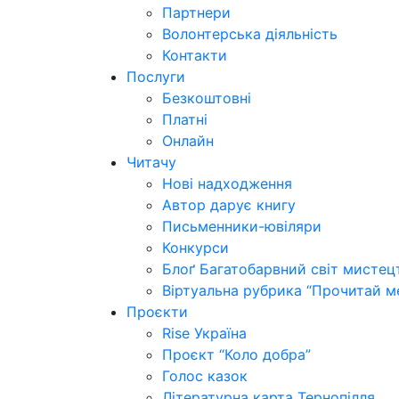
Партнери
Волонтерська діяльність
Контакти
Послуги
Безкоштовні
Платні
Онлайн
Читачу
Нові надходження
Автор дарує книгу
Письменники-ювіляри
Конкурси
Блоґ Багатобарвний світ мистец
Віртуальна рубрика “Прочитай м
Проєкти
Rise Україна
Проєкт “Коло добра”
Голос казок
Літературна карта Тернопілля