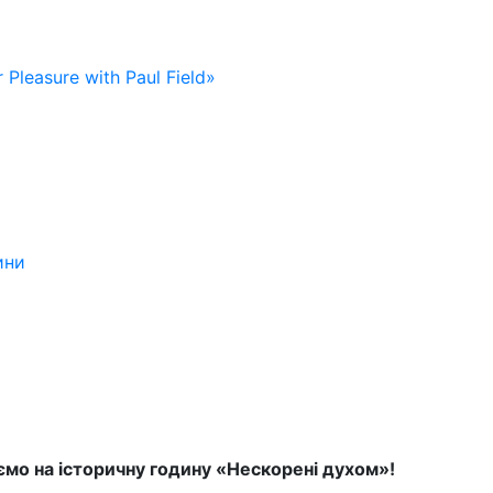
 Pleasure with Paul Field»
ини
мо на історичну годину «Нескорені духом»!