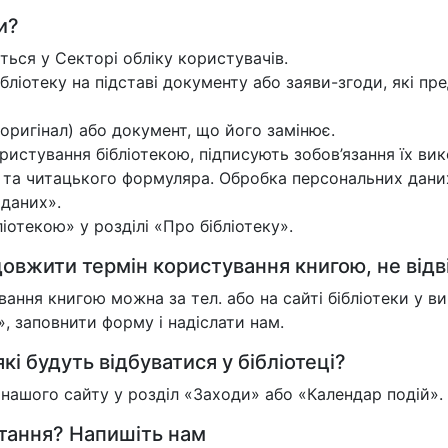
и?
ться у Секторі обліку користувачів.
ібліотеку на підставі документу або заяви-згоди, які пре
оригінал) або документ, що його замінює.
истування бібліотекою, підписують зобов’язання їх вик
и та читацького формуляра. Обробка персональних дани
 даних».
отекою» у розділі «Про бібліотеку».
овжити термін користування книгою, не відв
ння книгою можна за тел. або на сайті бібліотеки у 
 заповнити форму і надіслати нам.
кі будуть відбуватися у бібліотеці?
у нашого сайту у розділ «Заходи» або «Календар подій».
итання? Напишіть нам