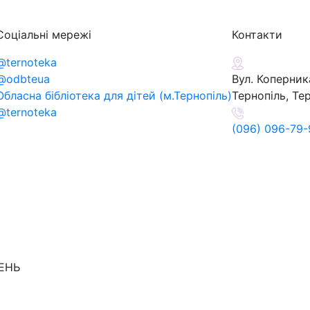
Соціальні мережі
Контакти
@ternoteka
@odbteua
Вул. Коперника
Обласна бібліотека для дітей (м.Тернопіль)
Тернопіль, Те
@ternoteka
(096) 096-79-
ДЕНЬ