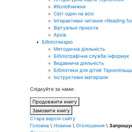
#КолоКнижки
Світ один на всіх
Інтерактивні читання «Reading for
Віртуальні проєкти
Архів
Бібліотекарю
Методична діяльність
Бібліографічна служба інформує
Видавнича діяльність
Бібліотеки для дітей Тернопільщ
Інструктивні матеріали
Cлідкуйте за нами:
Продовжити книгу
Замовити книгу
Стара версія сайту
Головна
\
Новини
\
Оголошення
\
Запрошує