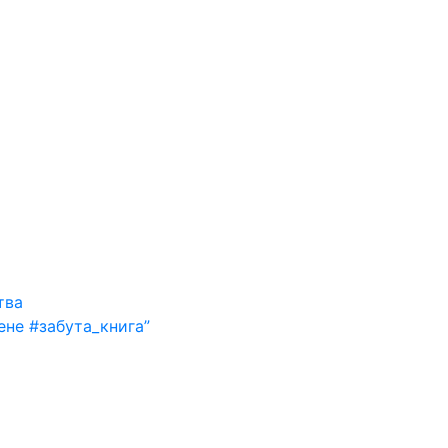
тва
ене #забута_книга”