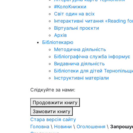
#КолоКнижки
Світ один на всіх
Інтерактивні читання «Reading for
Віртуальні проєкти
Архів
Бібліотекарю
Методична діяльність
Бібліографічна служба інформує
Видавнича діяльність
Бібліотеки для дітей Тернопільщ
Інструктивні матеріали
Cлідкуйте за нами:
Продовжити книгу
Замовити книгу
Стара версія сайту
Головна
\
Новини
\
Оголошення
\
Запрошує