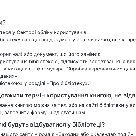
и?
ться у Секторі обліку користувачів.
ібліотеку на підставі документу або заяви-згоди, які пре
оригінал) або документ, що його замінює.
истування бібліотекою, підписують зобов’язання їх вик
и та читацького формуляра. Обробка персональних дани
 даних».
отекою» у розділі «Про бібліотеку».
овжити термін користування книгою, не відв
ння книгою можна за тел. або на сайті бібліотеки у 
 заповнити форму і надіслати нам.
кі будуть відбуватися у бібліотеці?
у нашого сайту у розділ «Заходи» або «Календар подій».