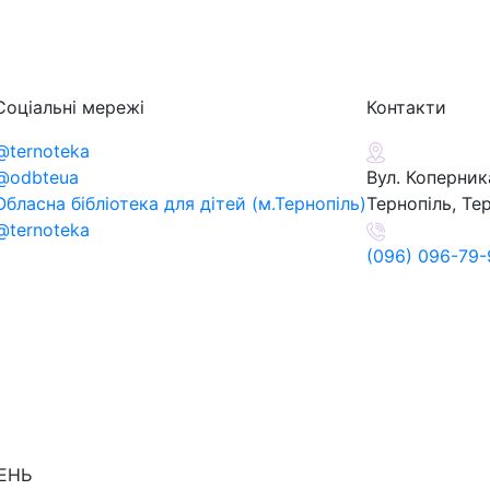
Соціальні мережі
Контакти
@ternoteka
@odbteua
Вул. Коперника
Обласна бібліотека для дітей (м.Тернопіль)
Тернопіль, Те
@ternoteka
(096) 096-79-
ДЕНЬ