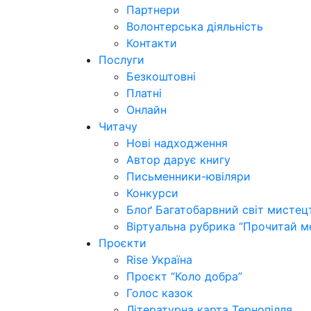
Партнери
Волонтерська діяльність
Контакти
Послуги
Безкоштовні
Платні
Онлайн
Читачу
Нові надходження
Автор дарує книгу
Письменники-ювіляри
Конкурси
Блоґ Багатобарвний світ мистец
Віртуальна рубрика “Прочитай м
Проєкти
Rise Україна
Проєкт “Коло добра”
Голос казок
Літературна карта Тернопілля