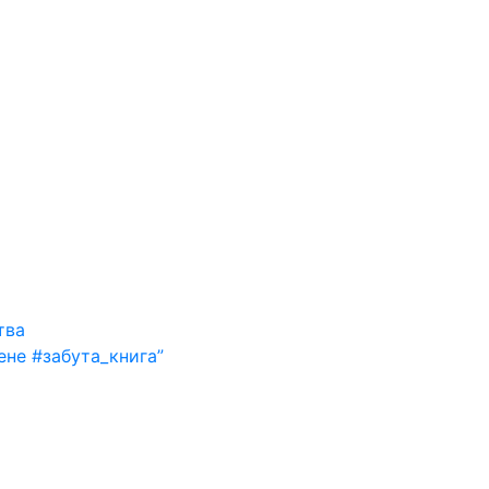
тва
ене #забута_книга”