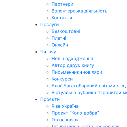
Партнери
Волонтерська діяльність
Контакти
Послуги
Безкоштовні
Платні
Онлайн
Читачу
Нові надходження
Автор дарує книгу
Письменники-ювіляри
Конкурси
Блоґ Багатобарвний світ мистец
Віртуальна рубрика “Прочитай м
Проєкти
Rise Україна
Проєкт “Коло добра”
Голос казок
Літературна карта Тернопілля