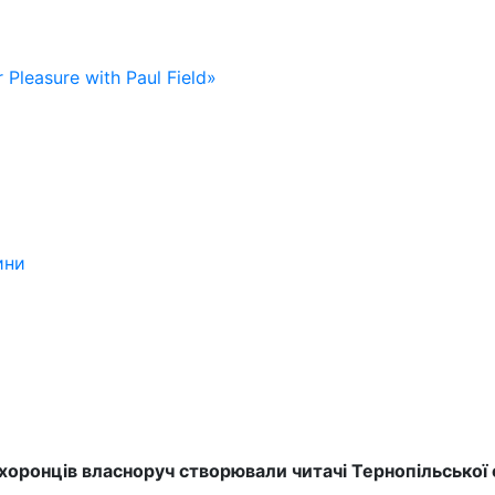
 Pleasure with Paul Field»
ини
хоронців власноруч створювали читачі Тернопільської 