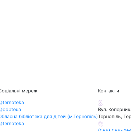
Соціальні мережі
Контакти
@ternoteka
@odbteua
Вул. Коперника
Обласна бібліотека для дітей (м.Тернопіль)
Тернопіль, Те
@ternoteka
(096) 096-79-