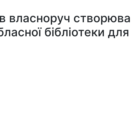
ів власноруч створюва
бласної бібліотеки для