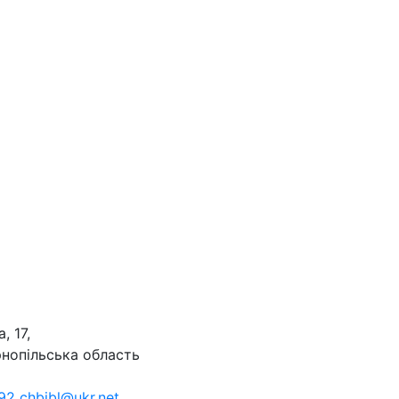
, 17,
рнопільська область
92 chbibl@ukr.net