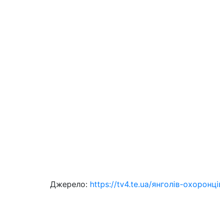
Джерело:
https://tv4.te.ua/янголів-охорон