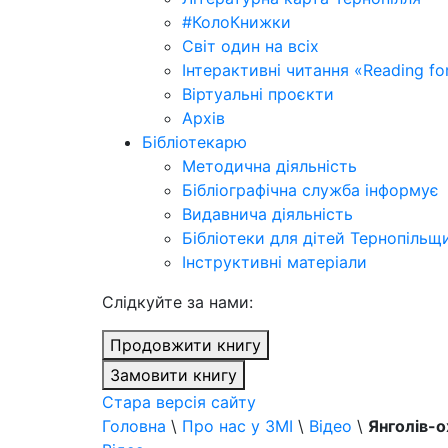
#КолоКнижки
Світ один на всіх
Інтерактивні читання «Reading for
Віртуальні проєкти
Архів
Бібліотекарю
Методична діяльність
Бібліографічна служба інформує
Видавнича діяльність
Бібліотеки для дітей Тернопільщ
Інструктивні матеріали
Cлідкуйте за нами:
Продовжити книгу
Замовити книгу
Стара версія сайту
Головна
\
Про нас у ЗМІ
\
Відео
\
Янголів-о