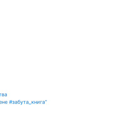
тва
ене #забута_книга”