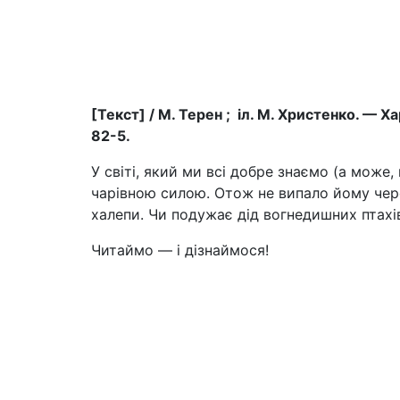
[Текст] / М. Терен ; іл. М. Христенко. — Х
82-5.
У світі, який ми всі добре знаємо (а може,
чарівною силою. Отож не випало йому через
халепи. Чи подужає дід вогнедишних птахів?
Читаймо — і дізнаймося!