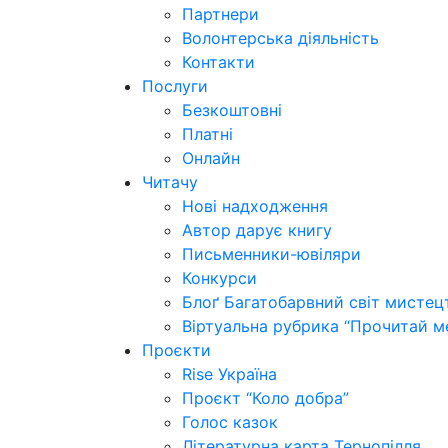
Партнери
Волонтерська діяльність
Контакти
Послуги
Безкоштовні
Платні
Онлайн
Читачу
Нові надходження
Автор дарує книгу
Письменники-ювіляри
Конкурси
Блоґ Багатобарвний світ мистец
Віртуальна рубрика “Прочитай м
Проєкти
Rise Україна
Проєкт “Коло добра”
Голос казок
Літературна карта Тернопілля