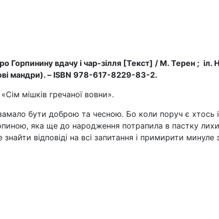
ро Горпинину вдачу і чар-зілля [Текст] / М. Терен ; іл.
жкові мандри). – ISBN 978-617-8229-83-2.
«Сім мішків гречаної вовни».
замало бути доброю та чесною. Бо коли поруч є хтось 
орпиною, яка ще до народження потрапила в пастку лих
знайти відповіді на всі запитання і примирити минуле 