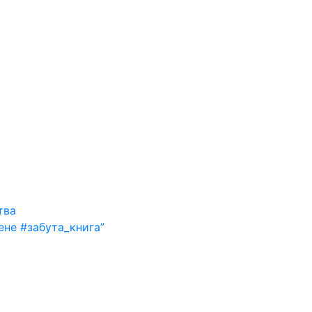
тва
ене #забута_книга”