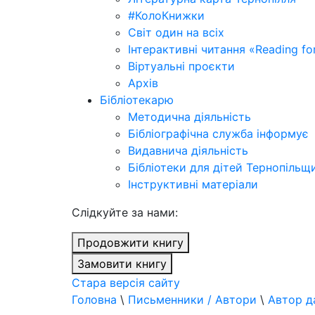
#КолоКнижки
Світ один на всіх
Інтерактивні читання «Reading for
Віртуальні проєкти
Архів
Бібліотекарю
Методична діяльність
Бібліографічна служба інформує
Видавнича діяльність
Бібліотеки для дітей Тернопільщ
Інструктивні матеріали
Cлідкуйте за нами:
Продовжити книгу
Замовити книгу
Стара версія сайту
Головна
\
Письменники / Автори
\
Автор д