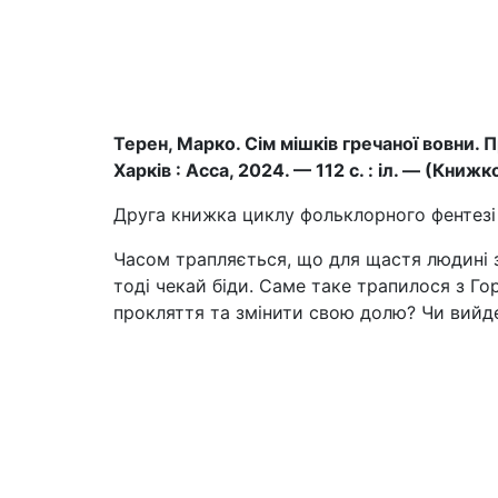
Терен, Марко. Сім мішків гречаної вовни. П
Харків : Асса, 2024. — 112 с. : іл. — (Кни
Друга книжка циклу фольклорного фентезі 
Часом трапляється, що для щастя людині 
тоді чекай біди. Саме таке трапилося з Г
прокляття та змінити свою долю? Чи вийде 