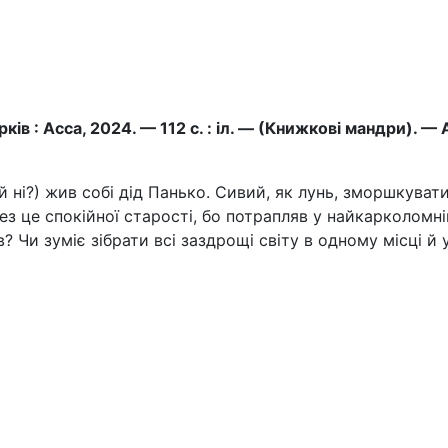
арків : Асса, 2024. — 112 с. : іл. — (Книжкові мандри).
 й ні?) жив собі дід Панько. Сивий, як лунь, зморшкува
 це спокійної старості, бо потрапляв у найкарколомніш
 Чи зуміє зібрати всі заздрощі світу в одному місці й 