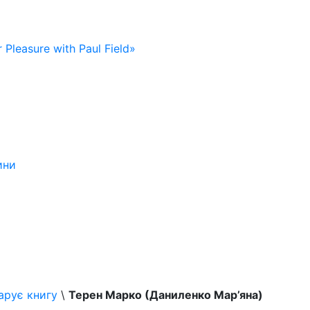
 Pleasure with Paul Field»
ини
арує книгу
\
Терен Марко (Даниленко Мар’яна)