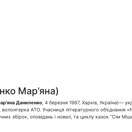
нко Мар’яна)
ар’яна Даниленко
, 4 березня 1987, Харків, Україна)— у
 волонтерка АТО. Учасниця літературного об’єднання «N
них збірок, оповідань і новел, та циклу казок “Сім Міш