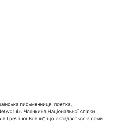
країнська письменниця, поетка,
etworчі». Членкиня Національної спілки
ків Гречаної Вовни”, що складається з семи