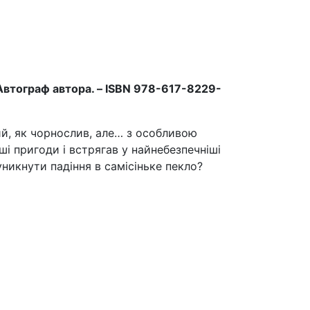
 — Автограф автора. – ISBN 978-617-8229-
тий, як чорнослив, але… з особливою
і пригоди і встрягав у найнебезпечніші
уникнути падіння в самісіньке пекло?