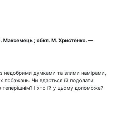
 Н. Максемець ; обкл. М. Христенко. —
із недобрими думками та злими намірами,
их побажань. Чи вдасться їй подолати
з теперішнім? І хто їй у цьому допоможе?