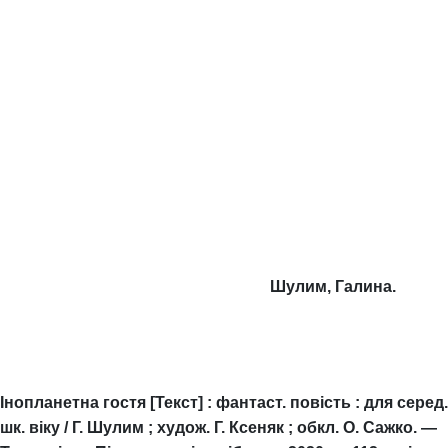
Шулим, Галина.
Інопланетна гостя [Текст] : фантаст. повість : для серед.
шк. віку / Г. Шулим ; худож. Г. Ксеняк ; обкл. О. Сажко. —