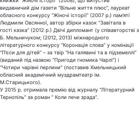
книжки “Жіночі історії” (2008), що випустив
видавничий дім газети “Вільне життя плюс”, лауреат
обласного конкурсу “Жіночі історії” (2007 р.) пам’яті
Людмили Овсянної, автор збірки казок “Завітала в
гості казка” (2012 р.) Двічі дипломант (у співавторстві з
Б. Мельничуком; (2012, 2013) міжнародного
літературного конкурсу “Коронація слова” у номінації
“П’єси для дітей” – за твір “На галявині та в підземеллі”
(виданий під назвою “Пригоди гномика Чарлі”) і
“Чотири чарівні перлини” (поставив Хмельницький
обласний академічний муздрамтеатр ім.
М.Старицького).
У 2015 р. отримала премію від журналу “Літературний
Тернопіль” за роман ” Коли пече зрада”.