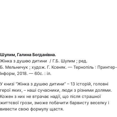
Шулим, Галина Богданівна.
Жінка з душею дитини / Г.Б. Шулим ; ред.
Б. Мельничук ; худож. Г. Ксеняк. — Тернопіль : Принтер-
Інформ, 2018. — 60с. : іл.
У книзі “Жінка з душею дитини” – 13 історій, головні
герої яких, – наші сучасники, люди з різними долями.
Кожен з них не втрачає надії, що після страшної
життєвої грози, зможе побачити барвисту веселку і
вивести свою формулу щастя.