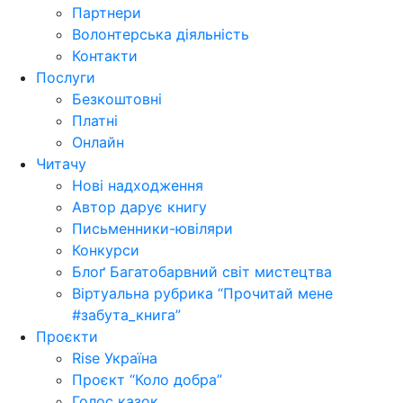
Партнери
Волонтерська діяльність
Контакти
Послуги
Безкоштовні
Платні
Онлайн
Читачу
Нові надходження
Автор дарує книгу
Письменники-ювіляри
Конкурси
Блоґ Багатобарвний світ мистецтва
Віртуальна рубрика “Прочитай мене
#забута_книга”
Проєкти
Rise Україна
Проєкт “Коло добра”
Голос казок