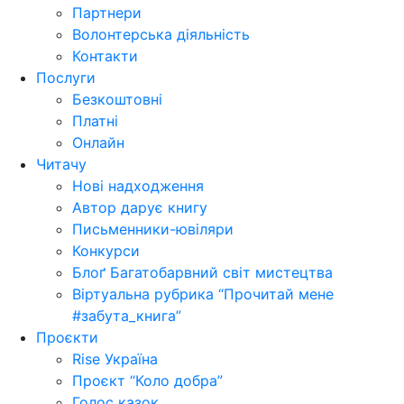
Партнери
Волонтерська діяльність
Контакти
Послуги
Безкоштовні
Платні
Онлайн
Читачу
Нові надходження
Автор дарує книгу
Письменники-ювіляри
Конкурси
Блоґ Багатобарвний світ мистецтва
Віртуальна рубрика “Прочитай мене
#забута_книга”
Проєкти
Rise Україна
Проєкт “Коло добра”
Голос казок