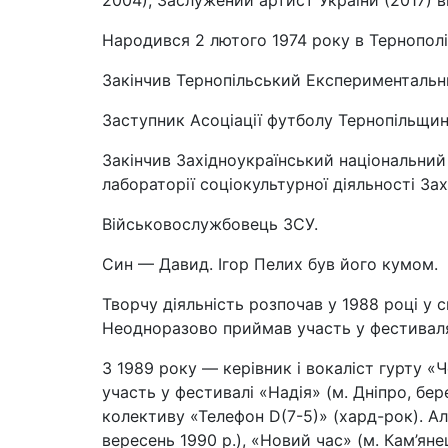
2004),
Заслужений артист України (2017)
в
Народився 2 лютого 1974 року в Тернополі
Закінчив Тернопільський Експериментальни
Заступник Асоціації футболу Тернопільщин
Закінчив Західноукраїнський національний 
лабораторії соціокультурної діяльності За
Військовослужбовець ЗСУ.
Син — Давид. Ігор Пелих був його кумом.
Творчу діяльність розпочав у 1988 році у
Неодноразово приймав участь у фестивалях,
З 1989 року — керівник і вокаліст гурту «
участь у фестивалі «Надія» (м. Дніпро, бер
колективу «Телефон D(7-5)» (хард-рок). Ал
вересень 1990 р.), «Новий час» (м. Кам’ян