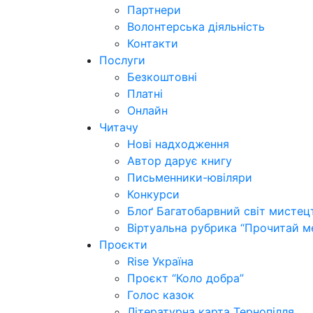
Партнери
Волонтерська діяльність
Контакти
Послуги
Безкоштовні
Платні
Онлайн
Читачу
Нові надходження
Автор дарує книгу
Письменники-ювіляри
Конкурси
Блоґ Багатобарвний світ мистец
Віртуальна рубрика “Прочитай м
Проєкти
Rise Україна
Проєкт “Коло добра”
Голос казок
Літературна карта Тернопілля