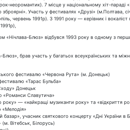
ок-неоромантик). 7 місце у національному хіт-параді 
зброярні». Участь у фестивалях «Друзі» (м.Полтава, січе
піль, червень 1991р). З 1991 року — керівник і вокаліст 
1991р),
м «Нічлава-Блюз» відбувся 1993 року в одному з перших
-Блюз», брав участь у багатьох всеукраїнських та міжн
ського фестивалю «Червона Рута» (м. Донецьк)
 фестивалю «Тарас Бульба»
 Сходу» Донецьк
лю «Романси Славутича»
о року» — «найкращі музиканти року» та «відкриття ро
ю «Мелодія»
 базар», учасник святкового концерту «Дні України в Бі
(м. Вітебськ, Білорусь)