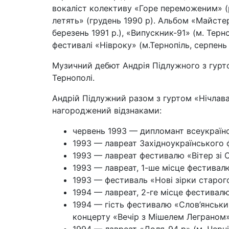
вокаліст колективу «Горе переможеним» (р
летять» (грудень 1990 р). Альбом «Майстер 
березень 1991 р.), «Випускник-91» (м. Терно
фестивалі «Нівроку» (м.Тернопіль, серпень 
Музичний дебют Андрія Підлужного з гурто
Тернополі.
Андрій Підлужний разом з гуртом «Нічлава
нагороджений відзнаками:
червень 1993 — дипломант всеукраїн
1993 — лавреат Західноукраїнського
1993 — лавреат фестивалю «Вітер зі
1993 — лавреат, 1-ше місце фестива
1993 — фестиваль «Нові зірки старог
1994 — лавреат, 2-ге місце фестивал
1994 — гість фестивалю «Слов’янський
концерту «Вечір з Мішелем Леграном» 