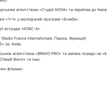
вці)
серським агентством «Студія NOVA» та переїхав до Києв
алі «1+1» у молодіжній програмі «Бомба».
кої естради «КЛАС-А».
(Radio France Internationale, Париж, Франція)
» (м. Київ)
ським агентством «BRAVO PRO» та змінює псевдо на «АНГ
півай Вночі» та інші.
них фільмах: