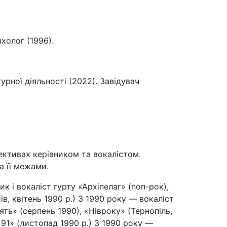
холог (1996).
рної діяльності (2022). Завідувач
ективах керівником та вокалістом.
а її межами.
к і вокаліст гурту «Архіпелаг» (поп-рок),
їв, квітень 1990 р.) З 1990 року — вокаліст
ть» (серпень 1990), «Нівроку» (Тернопіль,
 91» (листопад 1990 р.) З 1990 року —