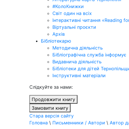
#КолоКнижки
Світ один на всіх
Інтерактивні читання «Reading for
Віртуальні проєкти
Архів
Бібліотекарю
Методична діяльність
Бібліографічна служба інформує
Видавнича діяльність
Бібліотеки для дітей Тернопільщ
Інструктивні матеріали
Cлідкуйте за нами:
Продовжити книгу
Замовити книгу
Стара версія сайту
Головна
\
Письменники / Автори
\
Автор д