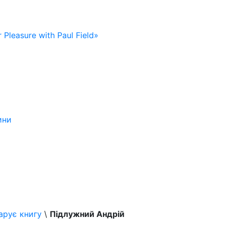
 Pleasure with Paul Field»
ини
арує книгу
\
Підлужний Андрій