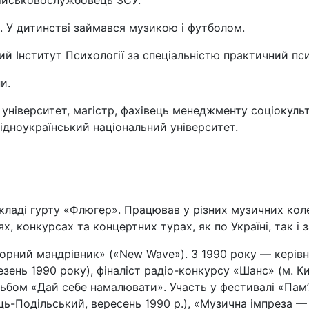
ійськовослужбовець ЗСУ.
. У дитинстві займався музикою і футболом.
й Інститут Психології за спеціальністю практичний пси
и.
університет, магістр, фахівець менеджменту соціокульту
хідноукраїнський національний університет.
 складі гурту «Флюгер». Працював у різних музичних кол
 конкурсах та концертних турах, як по Україні, так і з
Чорний мандрівник» («New Wave»). З 1990 року — керівни
езень 1990 року), фіналіст радіо-конкурсу «Шанс» (м. Ки
ьбом «Дай себе намалювати». Участь у фестивалі «Пам’я
ець-Подільський, вересень 1990 р.), «Музична імпреза —