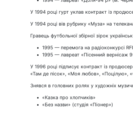
1994 — лавреат «Доля-94 р» (м. Черні
У 1994 році гурт уклав контракт із продю
У 1994 році вів рубрику «Муза» на телекан
Гравець футбольної збірної зірок українсь
1995 — перемога на радіоконкурсі RFI 
1995 — лавреат «Пісенний вернісаж 95
У 1996 році підписує контракт із продюсер
«Там де пісок», «Моя любов», «Поцілую», «С
Знявся в головних ролях у художніх музич
«Казка про хлопчиків»
«Без назви» (студія «Піонер»)