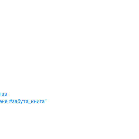
тва
ене #забута_книга”