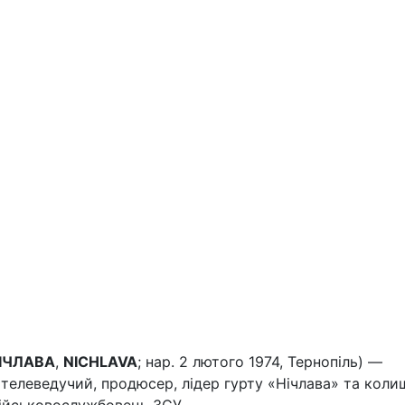
ІЧЛАВА
,
NICHLAVA
;
нар.
2 лютого 1974, Тернопіль) —
 телеведучий, продюсер, лідер гурту «Нічлава» та коли