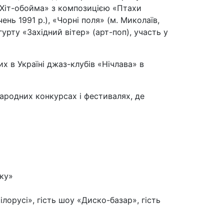
«Хіт-обойма» з композицією «Птахи
нь 1991 р.), «Чорні поля» (м. Миколаїв,
гурту «Західний вітер» (арт-поп), участь у
 в Україні джаз-клубів «Нічлава» в
ародних конкурсах і фестивалях, де
ку»
лорусі», гість шоу «Диско-базар», гість