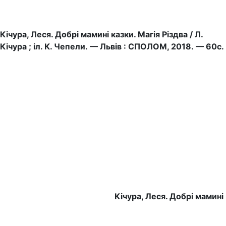
Кічура, Леся. Добрі мамині казки. Магія Різдва / Л.
Кічура ; іл. К. Чепели.
— Львів : СПОЛОМ, 2018. — 60с.
Кічура, Леся. Добрі мамині