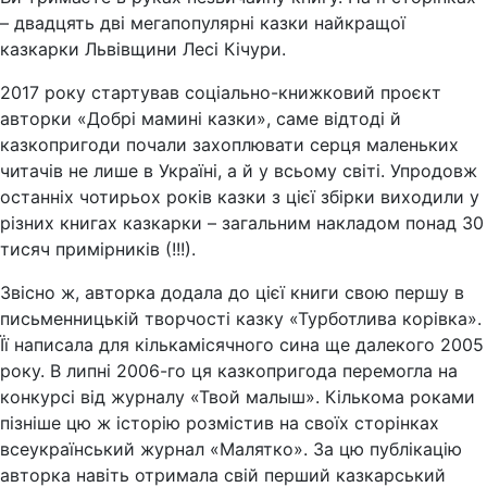
– двадцять дві мегапопулярні казки найкращої
казкарки Львівщини Лесі Кічури.
2017 року стартував соціально-книжковий проєкт
авторки «Добрі мамині казки», саме відтоді й
казкопригоди почали захоплювати серця маленьких
читачів не лише в Україні, а й у всьому світі. Упродовж
останніх чотирьох років казки з цієї збірки виходили у
різних книгах казкарки – загальним накладом понад 30
тисяч примірників (!!!).
Звісно ж, авторка додала до цієї книги свою першу в
письменницькій творчості казку «Турботлива корівка».
Її написала для кількамісячного сина ще далекого 2005
року. В липні 2006-го ця казкопригода перемогла на
конкурсі від журналу «Твой малыш». Кількома роками
пізніше цю ж історію розмістив на своїх сторінках
всеукраїнський журнал «Малятко». За цю публікацію
авторка навіть отримала свій перший казкарський