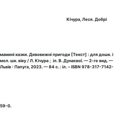
Кічура, Леся. Добрі
мамині казки. Дивовижні пригоди [Текст] : для дошк. і
мол. шк. віку / Л. Кічура ; іл. В. Дунаєвої. — 2-ге вид. —
Львів : Папуга, 2023. — 84 с. : іл. – ISBN 978-317-7142-
59-0.