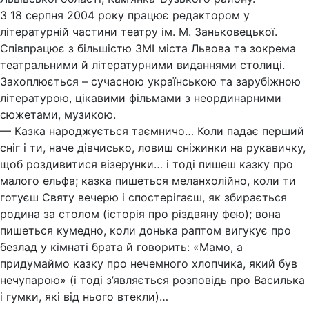
З 18 серпня 2004 року працює редактором у
літературній частини театру ім. М. Заньковецької.
Співпрацює з більшістю ЗМІ міста Львова та зокрема
театральними й літературними виданнями cтолиці.
Захоплюється – сучасною українською та зарубіжною
літературою, цікавими фільмами з неординарними
сюжетами, музикою.
— Казка народжується таємничо… Коли падає перший
сніг і ти, наче дівчисько, ловиш сніжинки на рукавичку,
щоб роздивитися візерунки… і тоді пишеш казку про
малого ельфа; казка пишеться меланхолійно, коли ти
готуєш Святу вечерю і спостерігаєш, як збирається
родина за столом (історія про різдвяну фею); вона
пишеться кумедно, коли донька раптом вигукує про
безлад у кімнаті брата й говорить: «Мамо, а
придумаймо казку про нечемного хлопчика, який був
нечупарою» (і тоді з’являється розповідь про Василька
і гумки, які від нього втекли)…