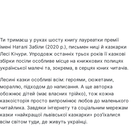
Ти тримаєш у руках шосту книгу лауреатки премії
імені Наталі Забіли (2020 р.), письмен ниці й казкарки
Лесі Кічури. Упродовж останніх трьох років її казкові
збірки посіли особливе місце на книжкових полицях
української малечі та, зокрема, в серцях юних читачів.
Лесині казки особливі всім: героями, сюжетами,
мораллю, підходом до написання. А ще авторка
обожнює дітей (має власних трійко), тож кожна
казкоісторія просто випромінює любов до маленького
читайлика. Завдяки інтернету та соціальним мережам
казки «найкращої львівської казкарки» роз’їхалися
всім світом туди, де живуть українці.