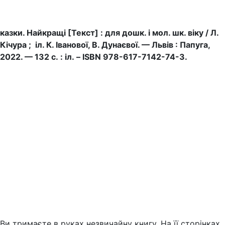
казки. Найкращі [Текст] : для дошк. і мол. шк. віку / Л.
Кічура ; іл. К. Іванової, В. Дунаєвої. — Львів : Папуга,
2022. — 132 с. : іл. – ISBN 978-617-7142-74-3.
Ви тримаєте в руках незвичайну книгу. На її сторінках