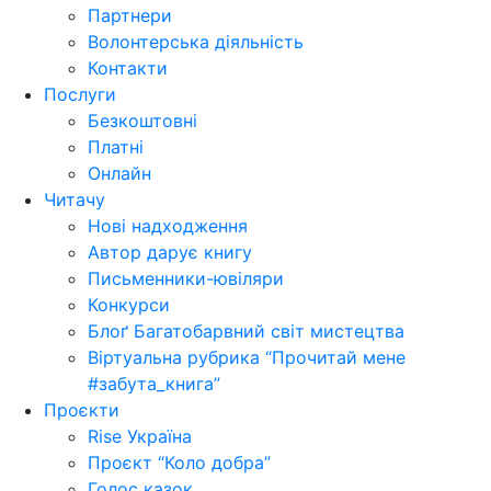
Партнери
Волонтерська діяльність
Контакти
Послуги
Безкоштовні
Платні
Онлайн
Читачу
Нові надходження
Автор дарує книгу
Письменники-ювіляри
Конкурси
Блоґ Багатобарвний світ мистецтва
Віртуальна рубрика “Прочитай мене
#забута_книга”
Проєкти
Rise Україна
Проєкт “Коло добра”
Голос казок