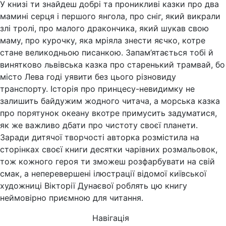
У книзі ти знайдеш добрі та проникливі казки про два
мамині серця і першого янгола, про сніг, який викрали
злі тролі, про малого дракончика, який шукав свою
маму, про курочку, яка мріяла знести яєчко, котре
стане великодньою писанкою. Запам’ятається тобі й
винятково львівська казка про старенький трамвай, бо
місто Лева годі уявити без цього різновиду
транспорту. Історія про принцесу-невидимку не
залишить байдужим жодного читача, а морська казка
про порятунок океану вкотре примусить задуматися,
як же важливо дбати про чистоту своєї планети.
Заради дитячої творчості авторка розмістила на
сторінках своєї книги десятки чарівних розмальовок,
тож кожного героя ти зможеш розфарбувати на свій
смак, а неперевершені ілюстрації відомої київської
художниці Вікторії Дунаєвої роблять цю книгу
неймовірно приємною для читання.
Навігація