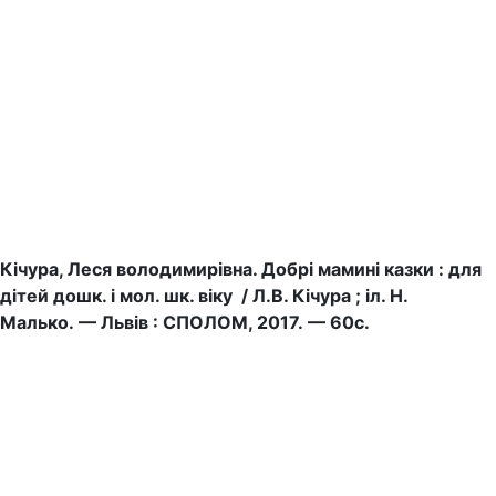
Кічура, Леся володимирівна. Добрі мамині казки : для
дітей дошк. і мол. шк. віку / Л.В. Кічура ; іл. Н.
Малько.
— Львів : СПОЛОМ, 2017. — 60с.