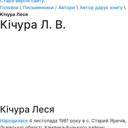
Стара версія сайту
Головна
\
Письменники / Автори
\
Автор дарує книгу
\
Кічура Леся
Кічура Л. В.
Кічура Леся
Народилася
4 листопада 1981 року в с. Старий Яричів,
Львівської області, Кам’янка-Бузького району.