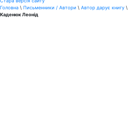
Стара версія сайту
Головна
\
Письменники / Автори
\
Автор дарує книгу
\
Каденюк Леонід