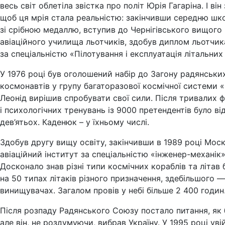
весь світ облетіла звістка про політ Юрія Гагаріна. І він
щоб ця мрія стала реальністю: закінчивши середню шк
зі срібною медаллю, вступив до Чернігівського вищого
авіаційного училища льотчиків, здобув диплом льотчик
за спеціальністю «Пілотування і експлуатація літальних 
У 1976 році був оголошений набір до Загону радянськи
космонавтів у групу багаторазової космічної системи «
Леонід вирішив спробувати свої сили. Після тривалих ф
і психологічних тренувань із 9000 претендентів було ві
дев’ятьох. Каденюк – у їхньому числі.
Здобув другу вищу освіту, закінчивши в 1989 році Мос
авіаційний інститут за спеціальністю «інженер-механік»
Досконало знав різні типи космічних кораблів та літав 
на 50 типах літаків різного призначення, здебільшого —
винищувачах. Загалом провів у небі більше 2 400 годин
Після розпаду Радянського Союзу постало питання, як б
але він, не роздумуючи, вибрав Україну. У 1995 році ув