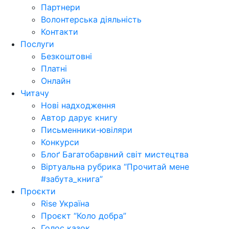
Партнери
Волонтерська діяльність
Контакти
Послуги
Безкоштовні
Платні
Онлайн
Читачу
Нові надходження
Автор дарує книгу
Письменники-ювіляри
Конкурси
Блоґ Багатобарвний світ мистецтва
Віртуальна рубрика “Прочитай мене
#забута_книга”
Проєкти
Rise Україна
Проєкт “Коло добра”
Голос казок