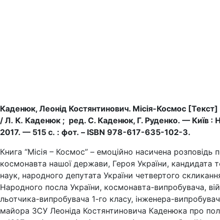
Каденюк, Леонід Костянтинович. Місія-Космос [Текст]
/ Л. К. Каденюк ; ред. С. Каденюк, Г. Руденко. — Київ : 
2017. — 515 с. : фот. – ISBN 978-617-635-102-3.
Книга “Місія – Космос” – емоційно насичена розповідь 
космонавта нашої держави, Героя України, кандидата т
наук, народного депутата України четвертого скликанн
Народного посла України, космонавта-випробувача, ві
льотчика-випробувача 1-го класу, інженера-випробувач
майора ЗСУ Леоніда Костянтиновича Каденюка про пол