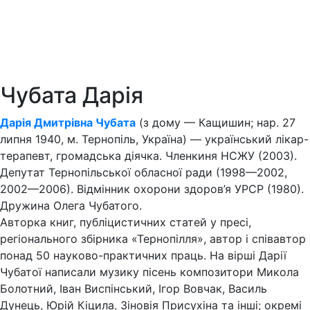
Чубата Дарія
Дарія Дмитрівна Чубата
(з дому — Кащишин; нар. 27
липня 1940, м. Тернопіль, Україна) — український лікар-
терапевт, громадська діячка. Членкиня НСЖУ (2003).
Депутат Тернопільської обласної ради (1998—2002,
2002—2006). Відмінник охорони здоров’я УРСР (1980).
Дружина Олега Чубатого.
Авторка книг, публіцистичних статей у пресі,
регіонального збірника «Тернопілля», автор і співавтор
понад 50 науково-практичних праць. На вірші Дарії
Чубатої написали музику пісень композитори Микола
Болотний, Іван Виспінський, Ігор Вовчак, Василь
Дунець, Юрій Кіцила, Зіновія Присухіна та інші; окремі