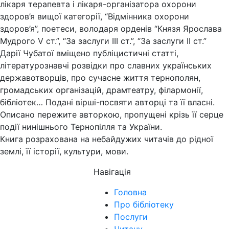
лікаря терапевта і лікаря-організатора охорони
здоров’я вищої категорії, “Відмінника охорони
здоров’я”, поетеси, володаря орденів “Князя Ярослава
Мудрого V ст.”, “За заслуги ІІІ ст.”, “За заслуги ІІ ст.”
Дарії Чубатої вміщено публіцистичні статті,
літературознавчі розвідки про славних українських
державотворців, про сучасне життя тернополян,
громадських організацій, драмтеатру, філармонії,
бібліотек… Подані вірші-посвяти авторці та її власні.
Описано пережите авторкою, пропущені крізь її серце
події нинішнього Тернопілля та України.
Книга розрахована на небайдужих читачів до рідної
землі, її історії, культури, мови.
Навігація
Головна
Про бібліотеку
Послуги