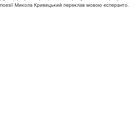
поезії Микола Кривецький переклав мовою есперанто.