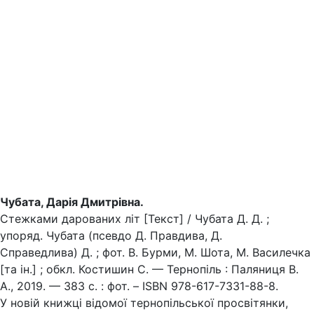
Чубата, Дарія Дмитрівна.
Стежками дарованих літ [Текст] / Чубата Д. Д. ;
упоряд. Чубата (псевдо Д. Правдива, Д.
Справедлива) Д. ; фот. В. Бурми, М. Шота, М. Василечка
[та ін.] ; обкл. Костишин С. — Тернопіль : Паляниця В.
А., 2019. — 383 с. : фот. – ISBN 978-617-7331-88-8.
У новій книжці відомої тернопільської просвітянки,