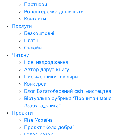
Партнери
Волонтерська діяльність
Контакти
Послуги
Безкоштовні
Платні
Онлайн
Читачу
Нові надходження
Автор дарує книгу
Письменники-ювіляри
Конкурси
Блоґ Багатобарвний світ мистецтва
Віртуальна рубрика “Прочитай мене
#забута_книга”
Проєкти
Rise Україна
Проєкт “Коло добра”
Голос казок