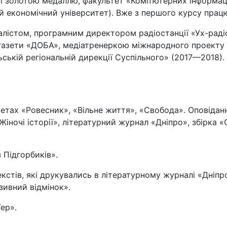
і золотою медаллю, факультет «Комп’ютерних інформаці
й економічний університет). Вже з першого курсу працю
істом, програмним директором радіостанції «Ух-радіо
газети «ДОБА», медіатренеркою міжнародного проекту 
ькій регіональній дирекції Суспільного» (2017—2018).
зетах «Ровесник», «Вільне життя», «Свобода». Оповідан
Жіночі історії», літературний журнал «Дніпро», збірка 
 Підгорбиків».
кстів, які друкувались в літературному журналі «Дніпро
зивний відмінок».
ер».