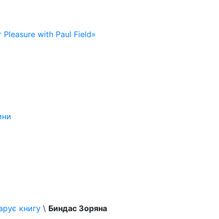
 Pleasure with Paul Field»
ини
арує книгу
\
Биндас Зоряна