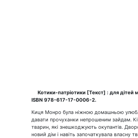
Котики-патріотики [Текст] : для дітей мол. 
ISBN 978-617-17-0006-2.
Киця Монро була ніжною домашньою улюблен
давати прочуханки непрошеним зайдам. Кіт
тварин, які знешкоджують окупантів. Дворо
новий дім і навіть започаткувала власну 