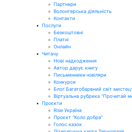
Партнери
Волонтерська діяльність
Контакти
Послуги
Безкоштовні
Платні
Онлайн
Читачу
Нові надходження
Автор дарує книгу
Письменники-ювіляри
Конкурси
Блоґ Багатобарвний світ мистец
Віртуальна рубрика “Прочитай м
Проєкти
Rise Україна
Проєкт “Коло добра”
Голос казок
Літературна карта Тернопілля