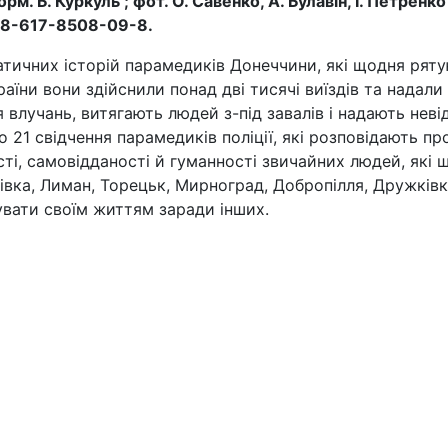
 Б. Куркуль ; фот. О. Савенко, А. Булавін, І. Петренко [т
978-617-8508-09-8.
атичних історій парамедиків Донеччини, які щодня рятую
аїни вони здійснили понад дві тисячі виїздів та надали
влучань, витягають людей з-під завалів і надають нев
о 21 свідчення парамедиків поліції, які розповідають п
ості, самовідданості й гуманності звичайних людей, як
івка, Лиман, Торецьк, Мирноград, Добропілля, Дружківк
кувати своїм життям заради інших.