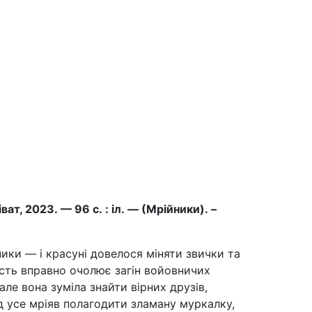
ват, 2023. — 96 с. : іл. — (Мрійники). –
ики — і красуні довелося міняти звички та
ість вправно очолює загін войовничих
ле вона зуміла знайти вірних друзів,
д усе мріяв полагодити зламану муркалку,