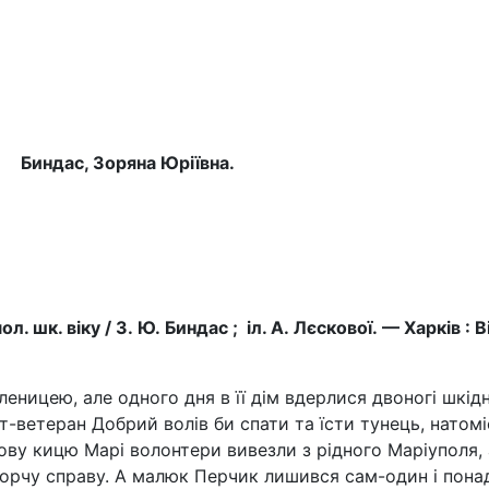
Биндас, Зоряна Юріївна.
шк. віку / З. Ю. Биндас ; іл. А. Лєскової. — Харків : Ві
ицею, але одного дня в її дім вдерлися двоногі шкідн
-ветеран Добрий волів би спати та їсти тунець, натом
ву кицю Марі волонтери вивезли з рідного Маріуполя, а
творчу справу. А малюк Перчик лишився сам-один і пона