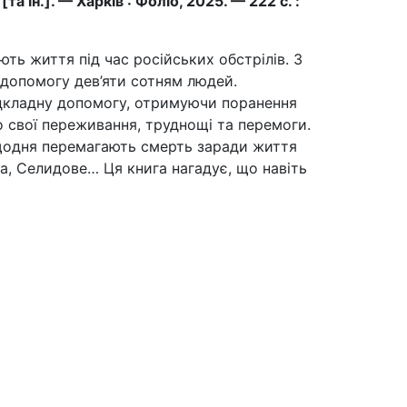
а ін.]. — Харків : Фоліо, 2025. — 222 с. :
ть життя під час російських обстрілів. З
 допомогу дев’яти сотням людей.
ідкладну допомогу, отримуючи поранення
ро свої переживання, труднощі та перемоги.
і щодня перемагають смерть заради життя
а, Селидове… Ця книга нагадує, що навіть