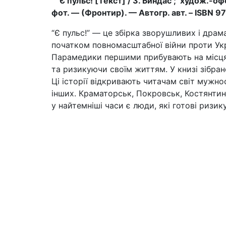
Є пульс! [Текст] / З. Биндас ; худож.-оформ.
фот. — (Фронтир). — Автогр. авт. – ISBN 
“Є пульс!” — це збірка зворушливих і драм
початком повномасштабної війни проти Укр
Парамедики першими прибувають на місця 
та ризикуючи своїм життям. У книзі зібран
Ці історії відкривають читачам світ мужн
інших. Краматорськ, Покровськ, Костянтин
у найтемніші часи є люди, які готові ризи