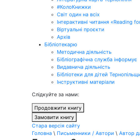
#КолоКнижки
Світ один на всіх
Інтерактивні читання «Reading for
Віртуальні проєкти
Архів
Бібліотекарю
Методична діяльність
Бібліографічна служба інформує
Видавнича діяльність
Бібліотеки для дітей Тернопільщ
Інструктивні матеріали
Cлідкуйте за нами:
Продовжити книгу
Замовити книгу
Стара версія сайту
Головна
\
Письменники / Автори
\
Автор д