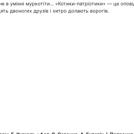
не в умінні муркотіти… «Котики-патріотики» — це опові
ять двоногих друзів і хитро долають ворогів.