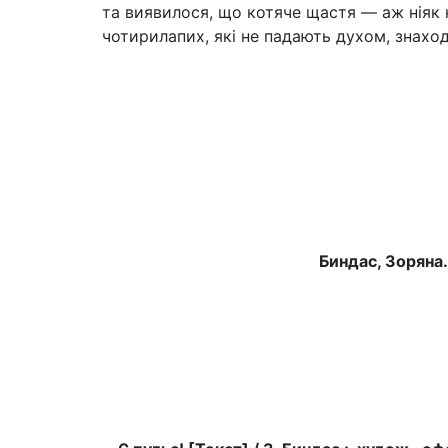
та виявилося, що котяче щастя — аж ніяк 
чотирилапих, які не падають духом, знаход
Биндас, Зоряна.