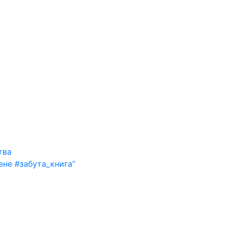
тва
ене #забута_книга”