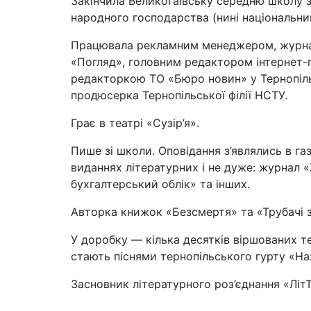
Закінчила Великогаївську середню школу з
народного господарства (нині національни
Працювала рекламним менеджером, журнал
«Погляд», головним редактором інтернет-
редакторкою ТО «Бюро новин» у Тернопільс
продюсерка Тернопільської філії НСТУ.
Грає в театрі «Сузір’я».
Пише зі школи. Оповідання з’являлись в га
виданнях літературних і не дуже: журнал «
бухгалтерський облік» та інших.
Авторка книжок «Безсмертя» та «Трубачі з
У доробку — кілька десятків віршованих те
стають піснями тернопільського гурту «На
Засновник літературного роз’єднання «ЛітТ