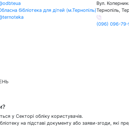
@odbteua
Вул. Коперника
Обласна бібліотека для дітей (м.Тернопіль)
Тернопіль, Те
@ternoteka
(096) 096-79-
ДЕНЬ
и?
ться у Секторі обліку користувачів.
ібліотеку на підставі документу або заяви-згоди, які пре