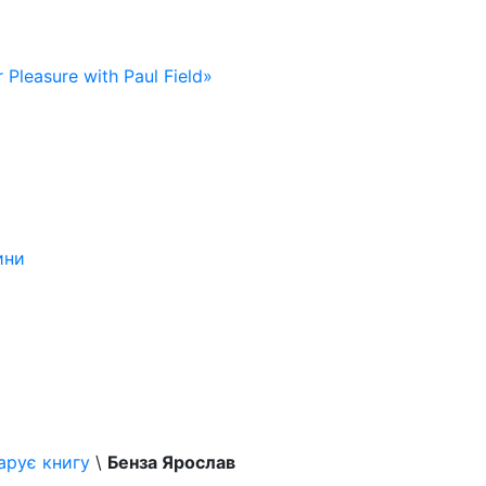
 Pleasure with Paul Field»
ини
арує книгу
\
Бенза Ярослав