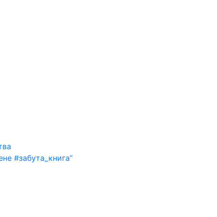
тва
ене #забута_книга”