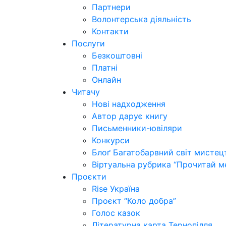
Партнери
Волонтерська діяльність
Контакти
Послуги
Безкоштовні
Платні
Онлайн
Читачу
Нові надходження
Автор дарує книгу
Письменники-ювіляри
Конкурси
Блоґ Багатобарвний світ мистец
Віртуальна рубрика “Прочитай м
Проєкти
Rise Україна
Проєкт “Коло добра”
Голос казок
Літературна карта Тернопілля