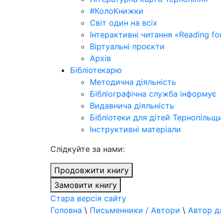
#КолоКнижки
Світ один на всіх
Інтерактивні читання «Reading for
Віртуальні проєкти
Архів
Бібліотекарю
Методична діяльність
Бібліографічна служба інформує
Видавнича діяльність
Бібліотеки для дітей Тернопільщ
Інструктивні матеріали
Cлідкуйте за нами:
Продовжити книгу
Замовити книгу
Стара версія сайту
Головна
\
Письменники / Автори
\
Автор д