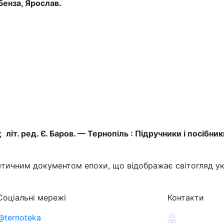
Бенза, Ярослав.
; літ. ред. Є. Баров. — Тернопіль : Підручники і посібн
тичним документом епохи, що відображає світогляд укр
Соціальні мережі
Контакти
@ternoteka