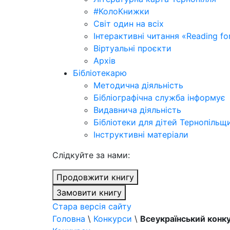
#КолоКнижки
Світ один на всіх
Інтерактивні читання «Reading for
Віртуальні проєкти
Архів
Бібліотекарю
Методична діяльність
Бібліографічна служба інформує
Видавнича діяльність
Бібліотеки для дітей Тернопільщ
Інструктивні матеріали
Cлідкуйте за нами:
Продовжити книгу
Замовити книгу
Стара версія сайту
Головна
\
Конкурси
\
Всеукраїнський конку