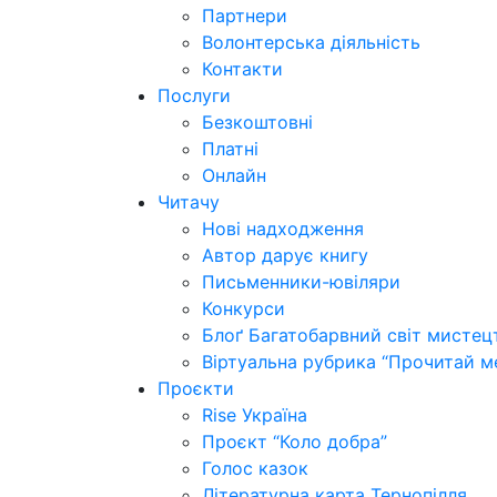
Партнери
Волонтерська діяльність
Контакти
Послуги
Безкоштовні
Платні
Онлайн
Читачу
Нові надходження
Автор дарує книгу
Письменники-ювіляри
Конкурси
Блоґ Багатобарвний світ мистец
Віртуальна рубрика “Прочитай м
Проєкти
Rise Україна
Проєкт “Коло добра”
Голос казок
Літературна карта Тернопілля