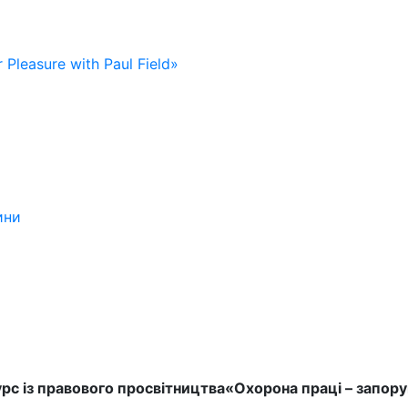
 Pleasure with Paul Field»
ини
рс із правового просвітництва«Охорона праці – запор