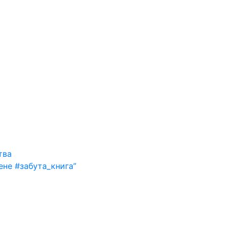
тва
ене #забута_книга”