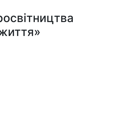
росвітництва
 життя»