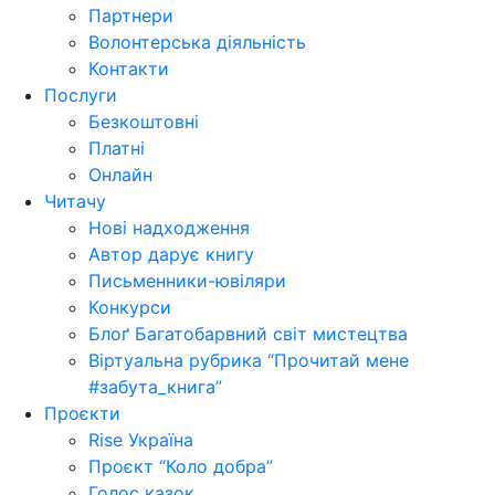
Партнери
Волонтерська діяльність
Контакти
Послуги
Безкоштовні
Платні
Онлайн
Читачу
Нові надходження
Автор дарує книгу
Письменники-ювіляри
Конкурси
Блоґ Багатобарвний світ мистецтва
Віртуальна рубрика “Прочитай мене
#забута_книга”
Проєкти
Rise Україна
Проєкт “Коло добра”
Голос казок