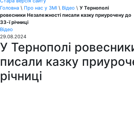
Стара версія сайту
Головна
\
Про нас у ЗМІ
\
Відео
\
У Тернополі
ровесники Незалежності писали казку приурочену до
33-ї річниці
Відео
29.08.2024
У Тернополі ровесник
писали казку приуроч
річниці