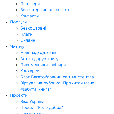
Партнери
Волонтерська діяльність
Контакти
Послуги
Безкоштовні
Платні
Онлайн
Читачу
Нові надходження
Автор дарує книгу
Письменники-ювіляри
Конкурси
Блоґ Багатобарвний світ мистецтва
Віртуальна рубрика “Прочитай мене
#забута_книга”
Проєкти
Rise Україна
Проєкт “Коло добра”
Голос казок