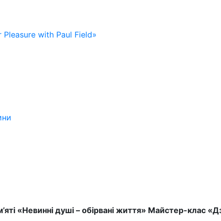
 Pleasure with Paul Field»
ини
м’яті «Невинні душі – обірвані життя» Майстер-клас «