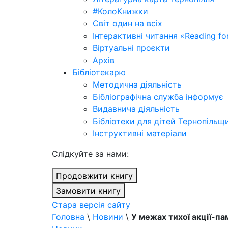
#КолоКнижки
Світ один на всіх
Інтерактивні читання «Reading for
Віртуальні проєкти
Архів
Бібліотекарю
Методична діяльність
Бібліографічна служба інформує
Видавнича діяльність
Бібліотеки для дітей Тернопільщ
Інструктивні матеріали
Cлідкуйте за нами:
Продовжити книгу
Замовити книгу
Стара версія сайту
Головна
\
Новини
\
У межах тихої акції-па