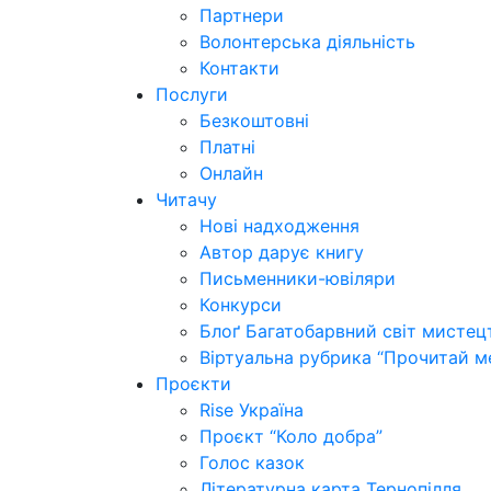
Партнери
Волонтерська діяльність
Контакти
Послуги
Безкоштовні
Платні
Онлайн
Читачу
Нові надходження
Автор дарує книгу
Письменники-ювіляри
Конкурси
Блоґ Багатобарвний світ мистец
Віртуальна рубрика “Прочитай м
Проєкти
Rise Україна
Проєкт “Коло добра”
Голос казок
Літературна карта Тернопілля