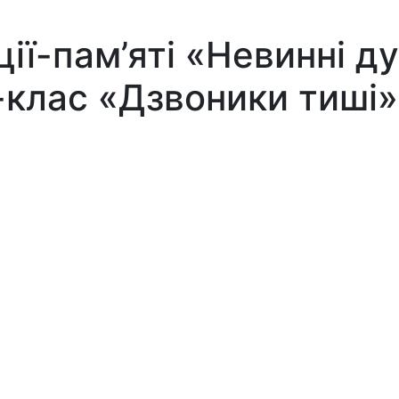
ії-пам’яті «Невинні ду
клас «Дзвоники тиші»