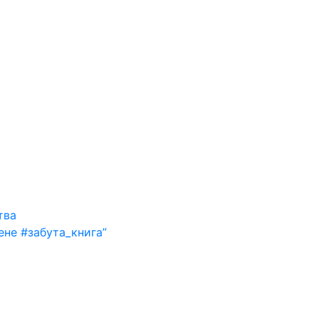
тва
ене #забута_книга”