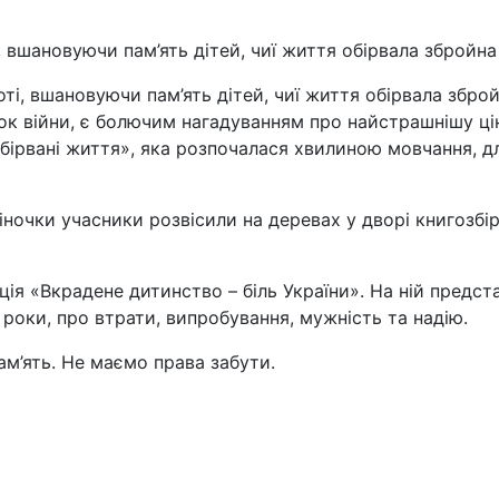
, вшановуючи пам’ять дітей, чиї життя обірвала збройна
ті, вшановуючи пам’ять дітей, чиї життя обірвала зброй
док війни, є болючим нагадуванням про найстрашнішу ці
 обірвані життя», яка розпочалася хвилиною мовчання, 
ночки учасники розвісили на деревах у дворі книгозбірн
ія «Вкрадене дитинство – біль України». На ній предста
 роки, про втрати, випробування, мужність та надію.
ам’ять. Не маємо права забути.