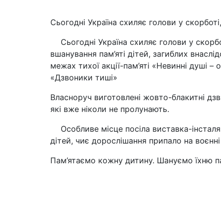
Сьогодні Україна схиляє голови у скорботі
Сьогодні Україна схиляє голови у скорбо
вшанування пам’яті дітей, загиблих внаслі
межах тихої акції-пам’яті «Невинні душі –
«Дзвоники тиші»
Власноруч виготовлені жовто-блакитні дзві
які вже ніколи не пролунають.
Особливе місце посіла виставка-інсталяц
дітей, чиє дорослішання припало на воєнні
Пам’ятаємо кожну дитину. Шануємо їхню п