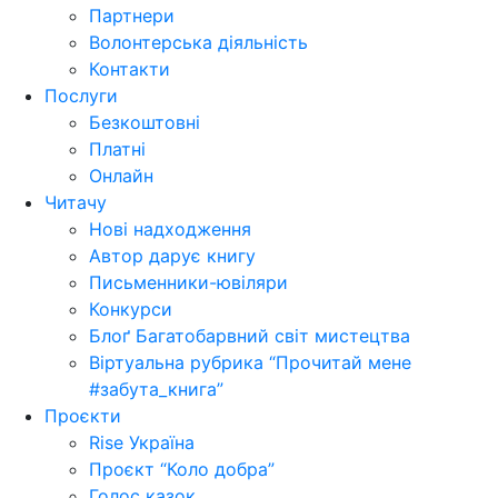
Партнери
Волонтерська діяльність
Контакти
Послуги
Безкоштовні
Платні
Онлайн
Читачу
Нові надходження
Автор дарує книгу
Письменники-ювіляри
Конкурси
Блоґ Багатобарвний світ мистецтва
Віртуальна рубрика “Прочитай мене
#забута_книга”
Проєкти
Rise Україна
Проєкт “Коло добра”
Голос казок