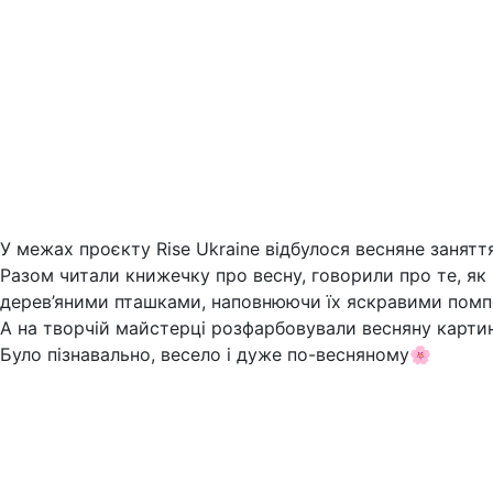
У межах проєкту Rise Ukraine відбулося весняне занятт
Разом читали книжечку про весну, говорили про те, як 
дерев’яними пташками, наповнюючи їх яскравими помп
А на творчій майстерці розфарбовували весняну карти
Було пізнавально, весело і дуже по-весняному🌸