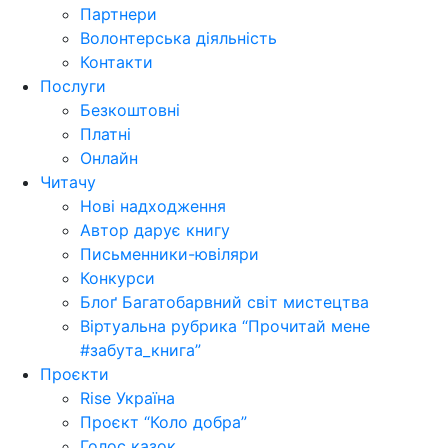
Партнери
Волонтерська діяльність
Контакти
Послуги
Безкоштовні
Платні
Онлайн
Читачу
Нові надходження
Автор дарує книгу
Письменники-ювіляри
Конкурси
Блоґ Багатобарвний світ мистецтва
Віртуальна рубрика “Прочитай мене
#забута_книга”
Проєкти
Rise Україна
Проєкт “Коло добра”
Голос казок