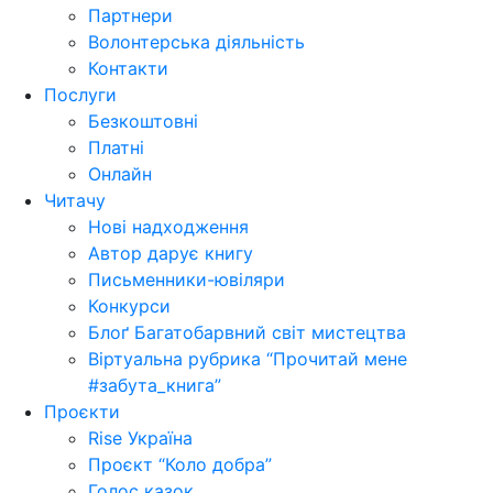
Партнери
Волонтерська діяльність
Контакти
Послуги
Безкоштовні
Платні
Онлайн
Читачу
Нові надходження
Автор дарує книгу
Письменники-ювіляри
Конкурси
Блоґ Багатобарвний світ мистецтва
Віртуальна рубрика “Прочитай мене
#забута_книга”
Проєкти
Rise Україна
Проєкт “Коло добра”
Голос казок