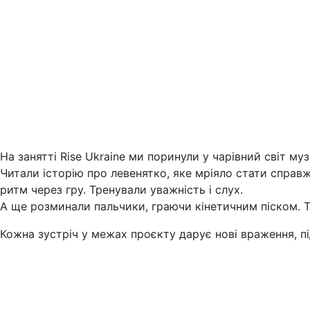
На занятті Rise Ukraine ми поринули у чарівний світ му
Читали історію про левенятко, яке мріяло стати справж
ритм через гру. Тренували уважність і слух.
А ще розминали пальчики, граючи кінетичним піском. 
Кожна зустріч у межах проєкту дарує нові враження, п