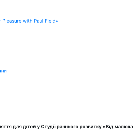
 Pleasure with Paul Field»
ини
яття для дітей у Студії раннього розвитку «Від малюк