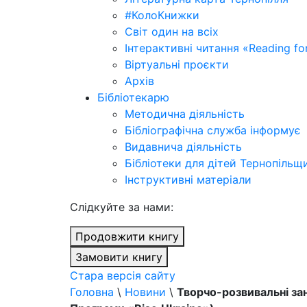
#КолоКнижки
Світ один на всіх
Інтерактивні читання «Reading for
Віртуальні проєкти
Архів
Бібліотекарю
Методична діяльність
Бібліографічна служба інформує
Видавнича діяльність
Бібліотеки для дітей Тернопільщ
Інструктивні матеріали
Cлідкуйте за нами:
Продовжити книгу
Замовити книгу
Стара версія сайту
Головна
\
Новини
\
Творчо-розвивальні зан