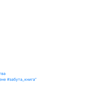
тва
ене #забута_книга”