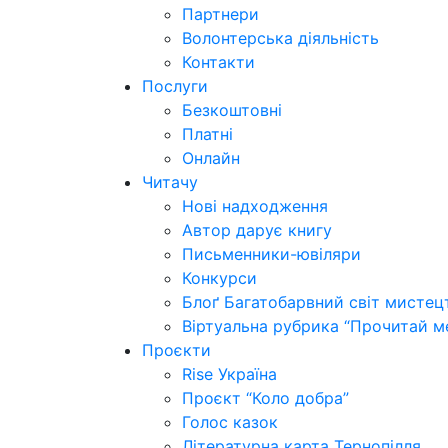
Партнери
Волонтерська діяльність
Контакти
Послуги
Безкоштовні
Платні
Онлайн
Читачу
Нові надходження
Автор дарує книгу
Письменники-ювіляри
Конкурси
Блоґ Багатобарвний світ мистец
Віртуальна рубрика “Прочитай м
Проєкти
Rise Україна
Проєкт “Коло добра”
Голос казок
Літературна карта Тернопілля