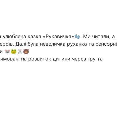
ла улюблена казка «Рукавичка»🧤. Ми читали, а
ероїв. Далі була невеличка руханка та сенсорні
зки 🐭🐸🐰🐻
ямовані на розвиток дитини через гру та