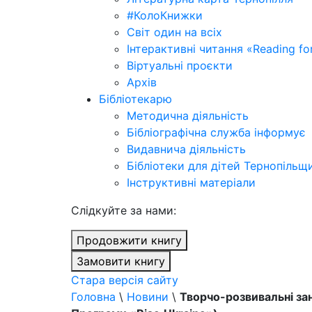
#КолоКнижки
Світ один на всіх
Інтерактивні читання «Reading for
Віртуальні проєкти
Архів
Бібліотекарю
Методична діяльність
Бібліографічна служба інформує
Видавнича діяльність
Бібліотеки для дітей Тернопільщ
Інструктивні матеріали
Cлідкуйте за нами:
Продовжити книгу
Замовити книгу
Стара версія сайту
Головна
\
Новини
\
Творчо-розвивальні зан