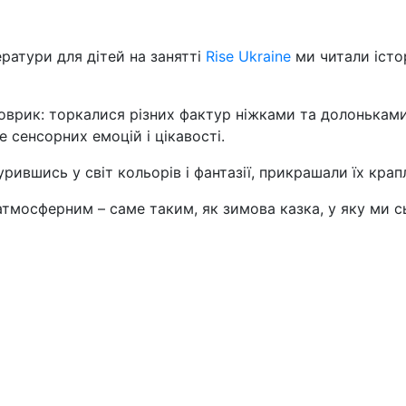
ратури для дітей на занятті
Rise Ukraine
ми читали істо
коврик: торкалися різних фактур ніжками та долонькам
сенсорних емоцій і цікавості.
урившись у світ кольорів і фантазії, прикрашали їх кра
атмосферним – саме таким, як зимова казка, у яку ми 