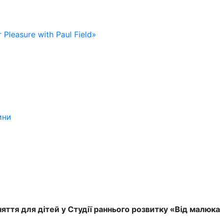
 Pleasure with Paul Field»
ини
яття для дітей у Студії раннього розвитку «Від малюк