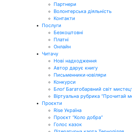
Партнери
Волонтерська діяльність
Контакти
Послуги
Безкоштовні
Платні
Онлайн
Читачу
Нові надходження
Автор дарує книгу
Письменники-ювіляри
Конкурси
Блоґ Багатобарвний світ мистец
Віртуальна рубрика “Прочитай м
Проєкти
Rise Україна
Проєкт “Коло добра”
Голос казок
Літературна карта Тернопілля