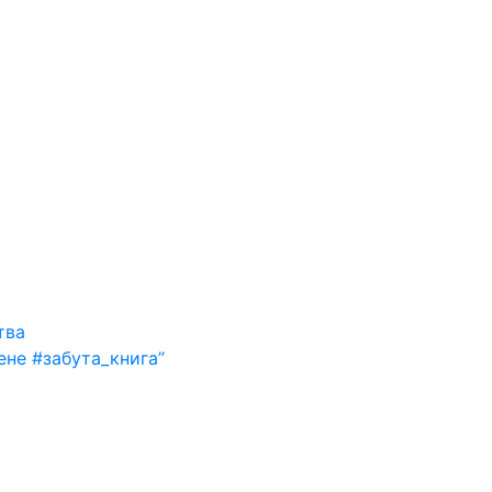
тва
ене #забута_книга”