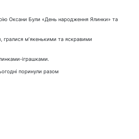
рію Оксани Були «День народження Ялинки» та
и, гралися мʼякенькими та яскравими
плинками-іграшками.
сьогодні поринули разом