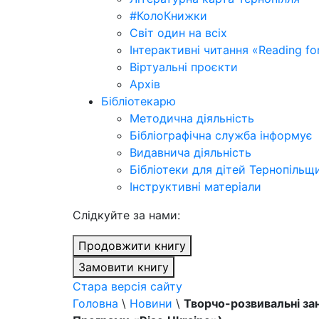
#КолоКнижки
Світ один на всіх
Інтерактивні читання «Reading for
Віртуальні проєкти
Архів
Бібліотекарю
Методична діяльність
Бібліографічна служба інформує
Видавнича діяльність
Бібліотеки для дітей Тернопільщ
Інструктивні матеріали
Cлідкуйте за нами:
Продовжити книгу
Замовити книгу
Стара версія сайту
Головна
\
Новини
\
Творчо-розвивальні зан