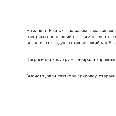
На занятті Rise Ukraine разом із малюкам
говорили про перший сніг, зимові свята і 
розваги, хто годував пташок і який улюбл
Пограли в цікаву гру – підбирали «правиль
Змайстрували святкову прикрасу, старанн