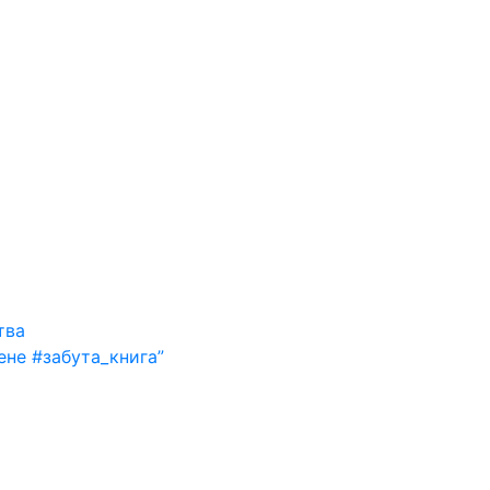
тва
ене #забута_книга”