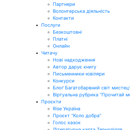
Партнери
Волонтерська діяльність
Контакти
Послуги
Безкоштовні
Платні
Онлайн
Читачу
Нові надходження
Автор дарує книгу
Письменники-ювіляри
Конкурси
Блоґ Багатобарвний світ мистец
Віртуальна рубрика “Прочитай м
Проєкти
Rise Україна
Проєкт “Коло добра”
Голос казок
Літературна карта Тернопілля