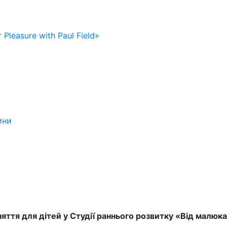
 Pleasure with Paul Field»
ини
яття для дітей у Студії раннього розвитку «Від малюк