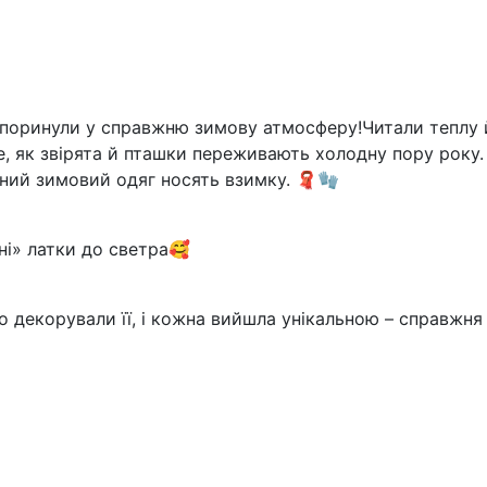
и поринули у справжню зимову атмосферу!Читали теплу 
те, як звірята й пташки переживають холодну пору року.
ений зимовий одяг носять взимку. 🧣🧤
ні» латки до светра🥰
о декорували її, і кожна вийшла унікальною – справжн