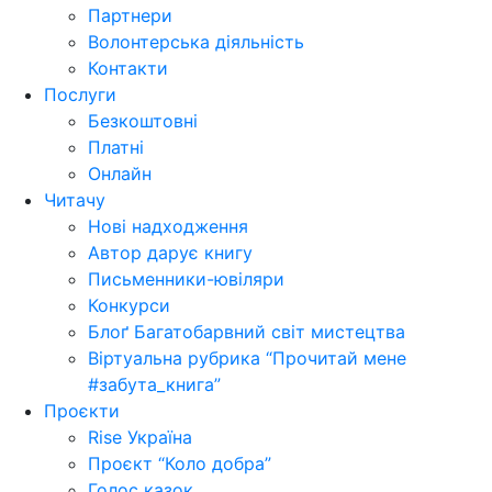
Партнери
Волонтерська діяльність
Контакти
Послуги
Безкоштовні
Платні
Онлайн
Читачу
Нові надходження
Автор дарує книгу
Письменники-ювіляри
Конкурси
Блоґ Багатобарвний світ мистецтва
Віртуальна рубрика “Прочитай мене
#забута_книга”
Проєкти
Rise Україна
Проєкт “Коло добра”
Голос казок