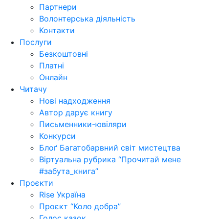
Партнери
Волонтерська діяльність
Контакти
Послуги
Безкоштовні
Платні
Онлайн
Читачу
Нові надходження
Автор дарує книгу
Письменники-ювіляри
Конкурси
Блоґ Багатобарвний світ мистецтва
Віртуальна рубрика “Прочитай мене
#забута_книга”
Проєкти
Rise Україна
Проєкт “Коло добра”
Голос казок