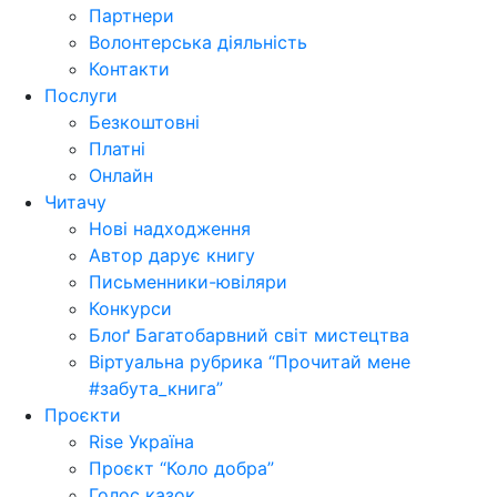
Партнери
Волонтерська діяльність
Контакти
Послуги
Безкоштовні
Платні
Онлайн
Читачу
Нові надходження
Автор дарує книгу
Письменники-ювіляри
Конкурси
Блоґ Багатобарвний світ мистецтва
Віртуальна рубрика “Прочитай мене
#забута_книга”
Проєкти
Rise Україна
Проєкт “Коло добра”
Голос казок