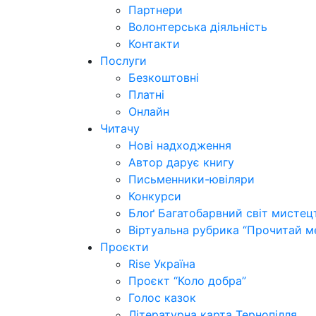
Партнери
Волонтерська діяльність
Контакти
Послуги
Безкоштовні
Платні
Онлайн
Читачу
Нові надходження
Автор дарує книгу
Письменники-ювіляри
Конкурси
Блоґ Багатобарвний світ мистец
Віртуальна рубрика “Прочитай м
Проєкти
Rise Україна
Проєкт “Коло добра”
Голос казок
Літературна карта Тернопілля