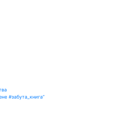
тва
ене #забута_книга”