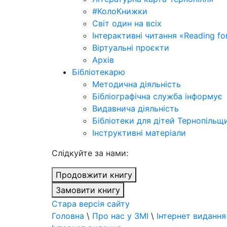
#КолоКнижки
Світ один на всіх
Інтерактивні читання «Reading for
Віртуальні проєкти
Архів
Бібліотекарю
Методична діяльність
Бібліографічна служба інформує
Видавнича діяльність
Бібліотеки для дітей Тернопільщ
Інструктивні матеріали
Cлідкуйте за нами:
Продовжити книгу
Замовити книгу
Стара версія сайту
Головна
\
Про нас у ЗМІ
\
Інтернет видання