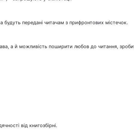
та будуть передані читачам з прифронтових містечок.
ава, а й можливість поширити любов до читання, зроб
чності від книгозбірні.