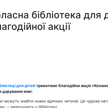
ласна бібліотека для 
агодійної акції
бліотеці для дітей
триватиме благодійна акція «Кохання
 дарування книг.
які можуть знайти нових вдячних читачів. Це чудова на
и», – запрошують у бібліотеці.