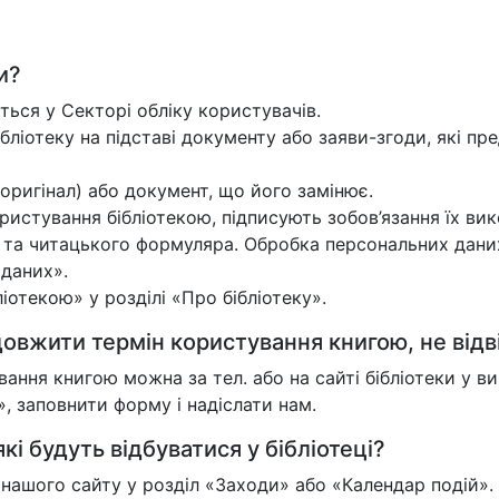
и?
ться у Секторі обліку користувачів.
ібліотеку на підставі документу або заяви-згоди, які пре
оригінал) або документ, що його замінює.
истування бібліотекою, підписують зобов’язання їх вик
и та читацького формуляра. Обробка персональних дани
 даних».
отекою» у розділі «Про бібліотеку».
овжити термін користування книгою, не відв
ння книгою можна за тел. або на сайті бібліотеки у 
 заповнити форму і надіслати нам.
кі будуть відбуватися у бібліотеці?
у нашого сайту у розділ «Заходи» або «Календар подій».