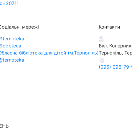
&id=20711
Соціальні мережі
Контакти
@ternoteka
@odbteua
Вул. Коперника
Обласна бібліотека для дітей (м.Тернопіль)
Тернопіль, Те
@ternoteka
(096) 096-79-
ДЕНЬ