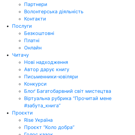
Партнери
Волонтерська діяльність
Контакти
Послуги
Безкоштовні
Платні
Онлайн
Читачу
Нові надходження
Автор дарує книгу
Письменники-ювіляри
Конкурси
Блоґ Багатобарвний світ мистецтва
Віртуальна рубрика “Прочитай мене
#забута_книга”
Проєкти
Rise Україна
Проєкт “Коло добра”
Голос казок