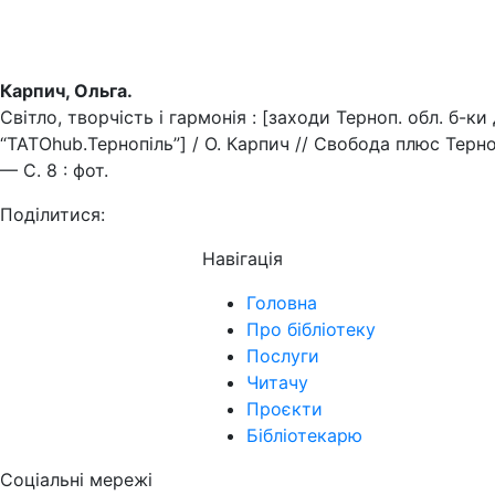
Карпич, Ольга.
Світло, творчість і гармонія : [заходи Терноп. обл. б-к
“ТАТОhub.Тернопіль”] / О. Карпич // Свобода плюс Терн
— С. 8 : фот.
Поділитися:
Навігація
Головна
Про бібліотеку
Послуги
Читачу
Проєкти
Бібліотекарю
Соціальні мережі