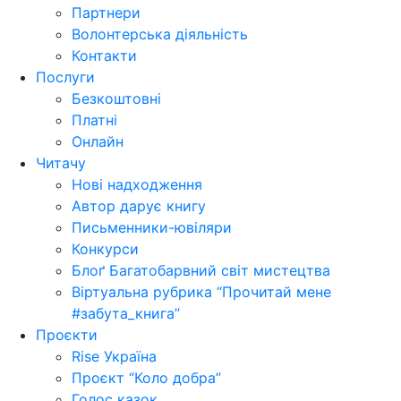
Партнери
Волонтерська діяльність
Контакти
Послуги
Безкоштовні
Платні
Онлайн
Читачу
Нові надходження
Автор дарує книгу
Письменники-ювіляри
Конкурси
Блоґ Багатобарвний світ мистецтва
Віртуальна рубрика “Прочитай мене
#забута_книга”
Проєкти
Rise Україна
Проєкт “Коло добра”
Голос казок