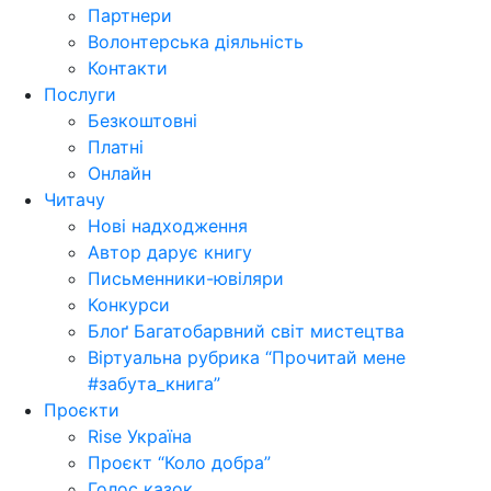
Партнери
Волонтерська діяльність
Контакти
Послуги
Безкоштовні
Платні
Онлайн
Читачу
Нові надходження
Автор дарує книгу
Письменники-ювіляри
Конкурси
Блоґ Багатобарвний світ мистецтва
Віртуальна рубрика “Прочитай мене
#забута_книга”
Проєкти
Rise Україна
Проєкт “Коло добра”
Голос казок