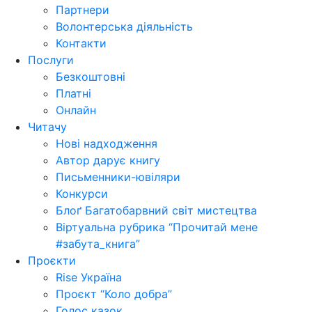
Партнери
Волонтерська діяльність
Контакти
Послуги
Безкоштовні
Платні
Онлайн
Читачу
Нові надходження
Автор дарує книгу
Письменники-ювіляри
Конкурси
Блоґ Багатобарвний світ мистецтва
Віртуальна рубрика “Прочитай мене
#забута_книга”
Проєкти
Rise Україна
Проєкт “Коло добра”
Голос казок