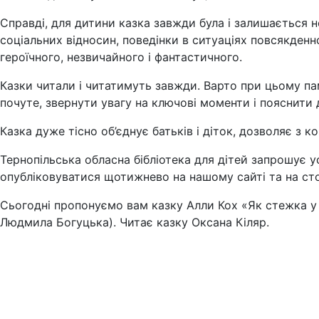
Справді, для дитини казка завжди була і залишається н
соціальних відносин, поведінки в ситуаціях повсякден
героїчного, незвичайного і фантастичного.
Казки читали і читатимуть завжди. Варто при цьому па
почуте, звернути увагу на ключові моменти і пояснити 
Казка дуже тісно об’єднує батьків і діток, дозволяє з к
Тернопільська обласна бібліотека для дітей запрошує у
опубліковуватися щотижнево на нашому сайті та на сто
Сьогодні пропонуємо вам казку Алли Кох «Як стежка у 
Людмила Богуцька). Читає казку Оксана Кіляр.