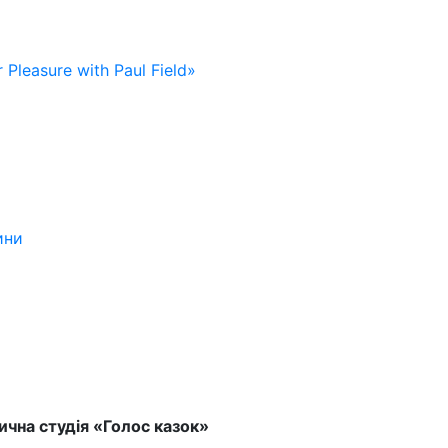
 Pleasure with Paul Field»
ини
чна студія «Голос казок»