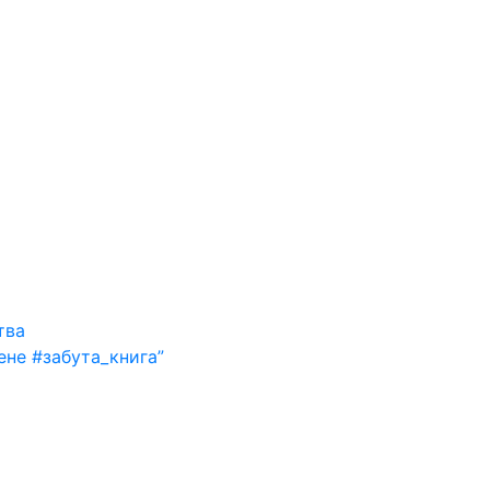
тва
ене #забута_книга”