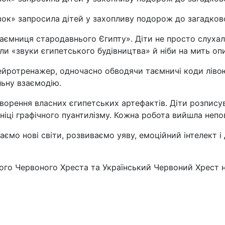
зок» запросила дітей у захопливу подорож до загадков
Таємниця стародавнього Єгипту». Діти не просто слухал
ли «звуки єгипетського будівництва» й ніби на мить оп
нейротренажер, одночасно обводячи таємничі коди ліво
льну взаємодію.
ворення власних єгипетських артефактів. Діти розпи
ніці графічного пуантилізму. Кожна робота вийшла непо
ваємо нові світи, розвиваємо уяву, емоційний інтелект і
кого Червоного Хреста та Український Червоний Хрест 