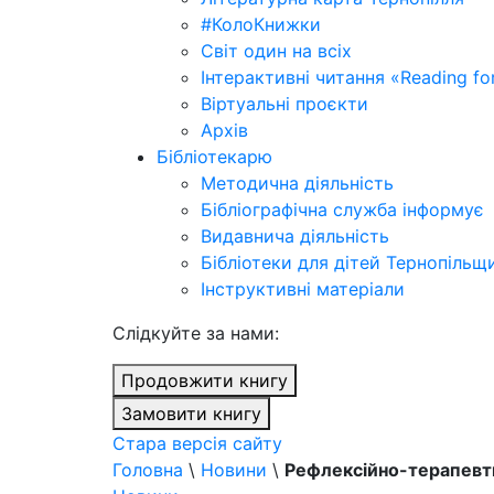
#КолоКнижки
Світ один на всіх
Інтерактивні читання «Reading for
Віртуальні проєкти
Архів
Бібліотекарю
Методична діяльність
Бібліографічна служба інформує
Видавнича діяльність
Бібліотеки для дітей Тернопільщ
Інструктивні матеріали
Cлідкуйте за нами:
Продовжити книгу
Замовити книгу
Стара версія сайту
Головна
\
Новини
\
Рефлексійно-терапевти