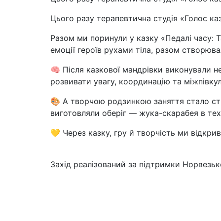
Цього разу терапевтична студія «Голос ка
Разом ми поринули у казку «Педалі часу: 
емоції героїв рухами тіла, разом створюва
🧠 Після казкової мандрівки виконували 
розвивати увагу, координацію та міжпівку
🎨 А творчою родзинкою заняття стало ст
виготовляли оберіг — жука-скарабея в тех
💛 Через казку, гру й творчість ми відкри
Захід реалізований за підтримки Норвезь