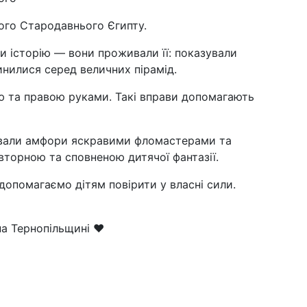
ого Стародавнього Єгипту.
и історію — вони проживали її: показували
инилися серед величних пірамід.
ю та правою руками. Такі вправи допомагають
сували амфори яскравими фломастерами та
вторною та сповненою дитячої фантазії.
 допомагаємо дітям повірити у власні сили.
на Тернопільщині ❤