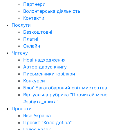
Партнери
Волонтерська діяльність
Контакти
Послуги
Безкоштовні
Платні
Онлайн
Читачу
Нові надходження
Автор дарує книгу
Письменники-ювіляри
Конкурси
Блоґ Багатобарвний світ мистецтва
Віртуальна рубрика “Прочитай мене
#забута_книга”
Проєкти
Rise Україна
Проєкт “Коло добра”
Голос казок