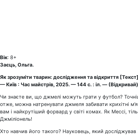
Вік
: 8+
Заєць, Ольга.
Як зрозуміти тварин: дослідження та відкриття [Текст] /
— Київ : Час майстрів, 2025. — 144 с. : іл. — (Відкривай
Чи знаєте ви, що джмелі можуть грати у футбол? Точні
отже, можна натренувати джмеля забивати крихітні м’яч
вам і найкрутіший форвард у світі комах. Як Мессі, тіль
Джміліонель!
Хто навчив його такого? Науковець, який досліджував 