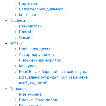
Партнери
Волонтерська діяльність
Контакти
Послуги
Безкоштовні
Платні
Онлайн
Читачу
Нові надходження
Автор дарує книгу
Письменники-ювіляри
Конкурси
Блоґ Багатобарвний світ мистецтва
Віртуальна рубрика “Прочитай мене
#забута_книга”
Проєкти
Rise Україна
Проєкт “Коло добра”
Голос казок