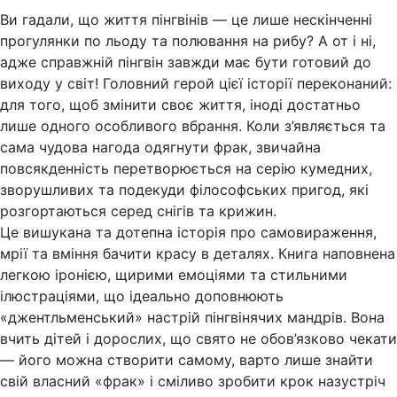
Ви гадали, що життя пінгвінів — це лише нескінченні
прогулянки по льоду та полювання на рибу? А от і ні,
адже справжній пінгвін завжди має бути готовий до
виходу у світ! Головний герой цієї історії переконаний:
для того, щоб змінити своє життя, іноді достатньо
лише одного особливого вбрання. Коли з’являється та
сама чудова нагода одягнути фрак, звичайна
повсякденність перетворюється на серію кумедних,
зворушливих та подекуди філософських пригод, які
розгортаються серед снігів та крижин.
Це вишукана та дотепна історія про самовираження,
мрії та вміння бачити красу в деталях. Книга наповнена
легкою іронією, щирими емоціями та стильними
ілюстраціями, що ідеально доповнюють
«джентльменський» настрій пінгвінячих мандрів. Вона
вчить дітей і дорослих, що свято не обов’язково чекати
— його можна створити самому, варто лише знайти
свій власний «фрак» і сміливо зробити крок назустріч