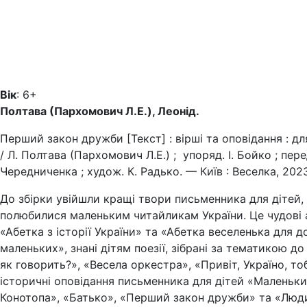
Вік
: 6+
Полтава (Пархомович Л.Е.), Леонід.
Перший закон дружби [Текст] : вірші та оповідання : для
/ Л. Полтава (Пархомович Л.Е.) ; упоряд. І. Бойко ; пере
Чередниченка ; худож. К. Радько. — Київ : Веселка, 2023. 
До збірки увійшли кращі твори письменника для дітей, 
полюбилися маленьким читайликам України. Це чудові 
«Абетка з історії України» та «Абетка веселенька для д
маленьких», знані дітям поезії, зібрані за тематикою до
як говорить?», «Весела оркестра», «Привіт, Україно, тоб
історичні оповідання письменника для дітей «Маленьки
Конотопа», «Батько», «Перший закон дружби» та «Люди