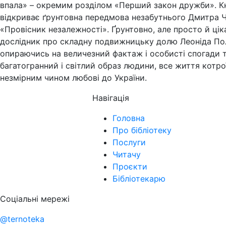
впала» – окремим розділом «Перший закон дружби». 
відкриває ґрунтовна передмова незабутнього Дмитра 
«Провісник незалежності». Ґрунтовно, але просто й цік
дослідник про складну подвижницьку долю Леоніда По
опираючись на величезний фактаж і особисті спогади 
багатогранний і світлий образ людини, все життя котр
незмірним чином любові до України.
Навігація
Головна
Про бібліотеку
Послуги
Читачу
Проєкти
Бібліотекарю
Соціальні мережі
@ternoteka