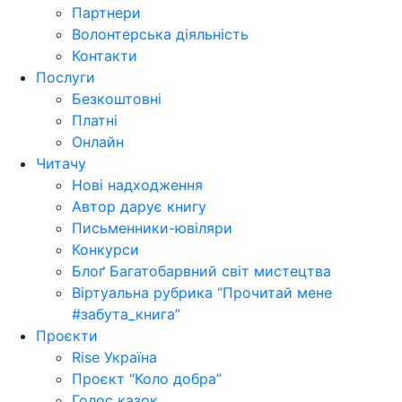
Партнери
Волонтерська діяльність
Контакти
Послуги
Безкоштовні
Платні
Онлайн
Читачу
Нові надходження
Автор дарує книгу
Письменники-ювіляри
Конкурси
Блоґ Багатобарвний світ мистецтва
Віртуальна рубрика “Прочитай мене
#забута_книга”
Проєкти
Rise Україна
Проєкт “Коло добра”
Голос казок