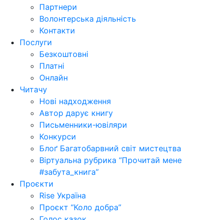
Партнери
Волонтерська діяльність
Контакти
Послуги
Безкоштовні
Платні
Онлайн
Читачу
Нові надходження
Автор дарує книгу
Письменники-ювіляри
Конкурси
Блоґ Багатобарвний світ мистецтва
Віртуальна рубрика “Прочитай мене
#забута_книга”
Проєкти
Rise Україна
Проєкт “Коло добра”
Голос казок