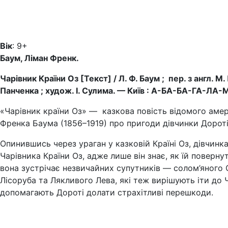
Вік
: 9+
Баум, Ліман Френк.
Чарівник Країни Оз [Текст] / Л. Ф. Баум ; пер. з англ. М.
Панченка ; худож. І. Сулима. — Київ : А-БА-БА-ГА-ЛА-МА
«Чарівник країни Оз» — казкова повість відомого амери
Френка Баума (1856–1919) про пригоди дів­чинки Дороті 
Опинившись через ураган у казковій Країні Оз, дівчинк
Чарівника Країни Оз, адже лише він знає, як їй поверн
вона зустрічає незвичайних супут­ників — солом’яного
Лісоруба та Лякливого Лева, які теж вирішують іти до Ча
допомагають Дороті долати страхітливі перешкоди.