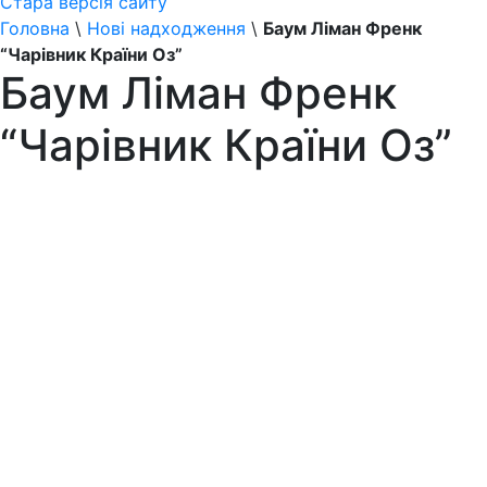
Стара версія сайту
Головна
\
Нові надходження
\
Баум Ліман Френк
“Чарівник Країни Оз”
Баум Ліман Френк
“Чарівник Країни Оз”