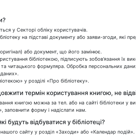
и?
ться у Секторі обліку користувачів.
ібліотеку на підставі документу або заяви-згоди, які пре
оригінал) або документ, що його замінює.
истування бібліотекою, підписують зобов’язання їх вик
и та читацького формуляра. Обробка персональних дани
 даних».
отекою» у розділі «Про бібліотеку».
овжити термін користування книгою, не відв
ння книгою можна за тел. або на сайті бібліотеки у 
 заповнити форму і надіслати нам.
кі будуть відбуватися у бібліотеці?
у нашого сайту у розділ «Заходи» або «Календар подій».