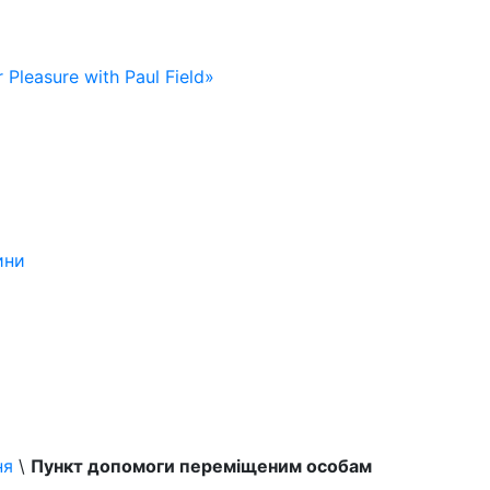
 Pleasure with Paul Field»
ини
ня
\
Пункт допомоги переміщеним особам