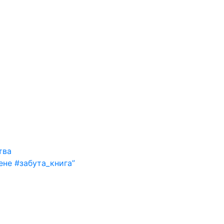
тва
ене #забута_книга”