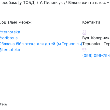
обам: [у ТОБД] / У. Пилипчук // Вільне життя плюс. – 20
Соціальні мережі
Контакти
@ternoteka
@odbteua
Вул. Коперника
Обласна бібліотека для дітей (м.Тернопіль)
Тернопіль, Те
@ternoteka
(096) 096-79-
ДЕНЬ