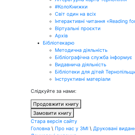
#КолоКнижки
Світ один на всіх
Інтерактивні читання «Reading for
Віртуальні проєкти
Архів
Бібліотекарю
Методична діяльність
Бібліографічна служба інформує
Видавнича діяльність
Бібліотеки для дітей Тернопільщ
Інструктивні матеріали
Cлідкуйте за нами:
Продовжити книгу
Замовити книгу
Стара версія сайту
Головна
\
Про нас у ЗМІ
\
Друковані видан