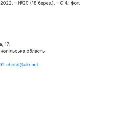
22. – №20 (18 берез.). – С.4.: фот.
, 17,
рнопільська область
92 chbibl@ukr.net