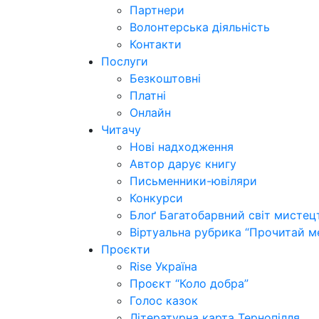
Партнери
Волонтерська діяльність
Контакти
Послуги
Безкоштовні
Платні
Онлайн
Читачу
Нові надходження
Автор дарує книгу
Письменники-ювіляри
Конкурси
Блоґ Багатобарвний світ мистец
Віртуальна рубрика “Прочитай м
Проєкти
Rise Україна
Проєкт “Коло добра”
Голос казок
Літературна карта Тернопілля