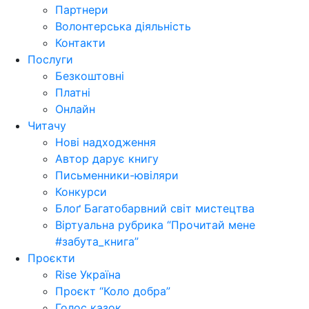
Партнери
Волонтерська діяльність
Контакти
Послуги
Безкоштовні
Платні
Онлайн
Читачу
Нові надходження
Автор дарує книгу
Письменники-ювіляри
Конкурси
Блоґ Багатобарвний світ мистецтва
Віртуальна рубрика “Прочитай мене
#забута_книга”
Проєкти
Rise Україна
Проєкт “Коло добра”
Голос казок