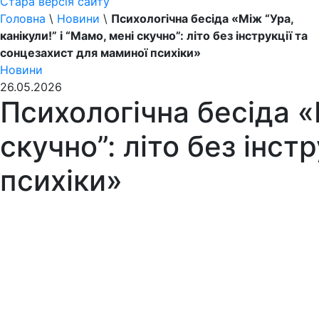
Стара версія сайту
Головна
\
Новини
\
Психологічна бесіда «Між “Ура,
канікули!” і “Мамо, мені скучно”: літо без інструкції та
сонцезахист для маминої психіки»
Новини
26.05.2026
Психологічна бесіда «М
скучно”: літо без інст
психіки»