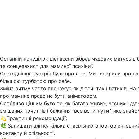
Останній понеділок цієї весни зібрав чудових матусь в бі
та сонцезахист для маминої психіки”.
Сьогоднішня зустріч була про літо. Ми говорили про ва
більшою турботою про себе.
Зміна ритму часто виснажує як дітей, так і батьків. Н
про мамине право не бути аніматором.
Особливо цінним було те, як багато живих, чесних і дуже
змішаних почуттів і бажання “все встигнути”, яке знай
💫Практичні рекомендації:
🌿 Залишати влітку кілька стабільних опор: орієнтовни
контакту й спільності.