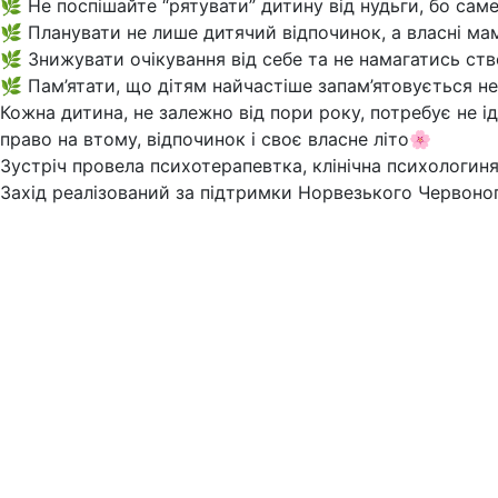
🌿 Не поспішайте “рятувати” дитину від нудьги, бо саме
🌿 Планувати не лише дитячий відпочинок, а власні ма
🌿 Знижувати очікування від себе та не намагатись ство
🌿 Пам’ятати, що дітям найчастіше запам’ятовується не
Кожна дитина, не залежно від пори року, потребує не ід
право на втому, відпочинок і своє власне літо🌸
Зустріч провела психотерапевтка, клінічна психологи
Захід реалізований за підтримки Норвезького Червоно