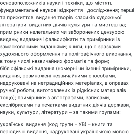
основоположників науки і техніки, що містять
фундаментальні наукові відкриття і дослідження; перші
та прижиттєві видання творів класиків художньої
літератури, видатних діячів культури та мистецтва;
примірники нелегальних чи заборонених цензурою
видань; видавничі фальсифікати та примірники із
замаскованими виданнями; книги, що є зразками
художнього оформлення та поліграфічного виконання,
в тому числі незвичайних форматів та форм;
бібліофільські видання (номерні чи іменні примірники,
видання, розмножені незвичайними способами,
надруковані на нетрадиційних матеріалах, в оправах
ручної роботи, виготовлених із рідкісних матеріалів
тощо); примірники з автографами, записами,
екслібрисами та печатками видатних діячів держави,
науки, культури, літератури – за такими групами:
українські видання (код групи – УВ) – книги та
періодичні видання, надруковані українською мовою