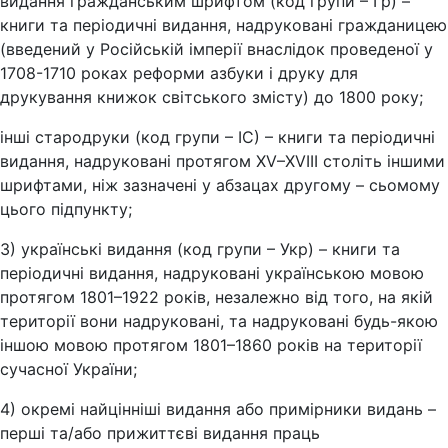
видання гражданським шрифтом (код групи – Гр) –
книги та періодичні видання, надруковані гражданицею
(введений у Російській імперії внаслідок проведеної у
1708-1710 роках реформи азбуки і друку для
друкування книжок світського змісту) до 1800 року;
інші стародруки (код групи – ІС) – книги та періодичні
видання, надруковані протягом XV–XVIIІ століть іншими
шрифтами, ніж зазначені у абзацах другому – сьомому
цього підпункту;
3) українські видання (код групи – Укр) – книги та
періодичні видання, надруковані українською мовою
протягом 1801–1922 років, незалежно від того, на якій
території вони надруковані, та надруковані будь-якою
іншою мовою протягом 1801–1860 років на території
сучасної України;
4) окремі найцінніші видання або примірники видань –
перші та/або прижиттєві видання праць