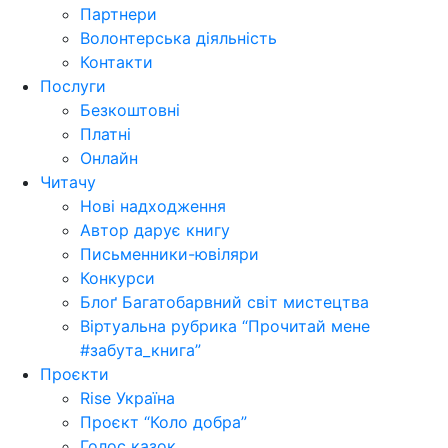
Партнери
Волонтерська діяльність
Контакти
Послуги
Безкоштовні
Платні
Онлайн
Читачу
Нові надходження
Автор дарує книгу
Письменники-ювіляри
Конкурси
Блоґ Багатобарвний світ мистецтва
Віртуальна рубрика “Прочитай мене
#забута_книга”
Проєкти
Rise Україна
Проєкт “Коло добра”
Голос казок