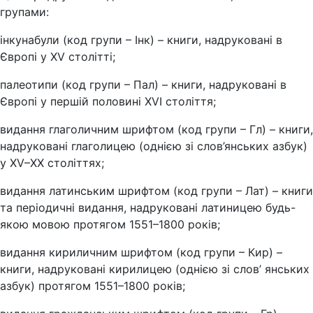
групами:
інкунабули (код групи – Інк) – книги, надруковані в
Європі у XV столітті;
палеотипи (код групи – Пал) – книги, надруковані в
Європі у першій половині XVІ століття;
видання глаголичним шрифтом (код групи – Гл) – книги,
надруковані глаголицею (однією зі слов’янських азбук)
у XV–ХХ століттях;
видання латинським шрифтом (код групи – Лат) – книги
та періодичні видання, надруковані латиницею будь-
якою мовою протягом 1551–1800 років;
видання кириличним шрифтом (код групи – Кир) –
книги, надруковані кирилицею (однією зі слов’ янських
азбук) протягом 1551–1800 років;