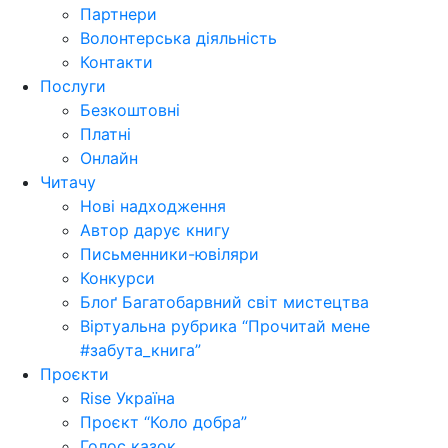
Партнери
Волонтерська діяльність
Контакти
Послуги
Безкоштовні
Платні
Онлайн
Читачу
Нові надходження
Автор дарує книгу
Письменники-ювіляри
Конкурси
Блоґ Багатобарвний світ мистецтва
Віртуальна рубрика “Прочитай мене
#забута_книга”
Проєкти
Rise Україна
Проєкт “Коло добра”
Голос казок