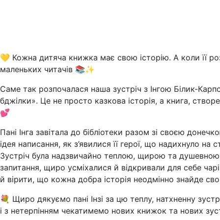
💛 Кожна дитяча книжка має свою історію. А коли її р
маленьких читачів 📚✨
Саме так розпочалася наша зустріч з Інгою Білик-Карп
бджілки». Це не просто казкова історія, а книга, ств
💕
Пані Інга завітала до бібліотеки разом зі своєю донеч
ідея написання, як з’явилися її герої, що надихнуло на 
Зустріч була надзвичайно теплою, щирою та душевною.
запитання, щиро усміхалися й відкривали для себе чар
й вірити, що кожна добра історія неодмінно знайде сво
💐 Щиро дякуємо пані Інзі за цю теплу, натхненну зуст
і з нетерпінням чекатимемо нових книжок та нових зуст