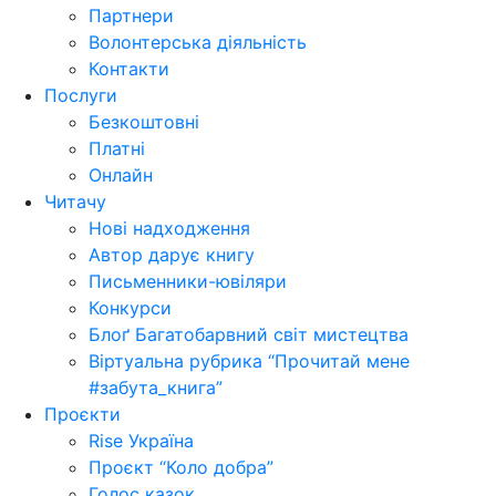
Партнери
Волонтерська діяльність
Контакти
Послуги
Безкоштовні
Платні
Онлайн
Читачу
Нові надходження
Автор дарує книгу
Письменники-ювіляри
Конкурси
Блоґ Багатобарвний світ мистецтва
Віртуальна рубрика “Прочитай мене
#забута_книга”
Проєкти
Rise Україна
Проєкт “Коло добра”
Голос казок